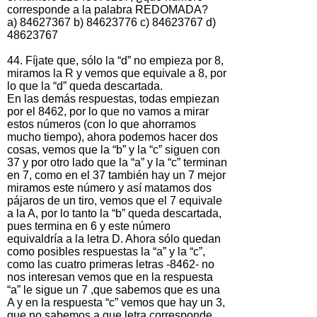
corresponde a la palabra REDOMADA?
a) 84627367 b) 84623776 c) 84623767 d)
48623767
44. Fíjate que, sólo la “d” no empieza por 8,
miramos la R y vemos que equivale a 8, por
lo que la “d” queda descartada.
En las demás respuestas, todas empiezan
por el 8462, por lo que no vamos a mirar
estos números (con lo que ahorramos
mucho tiempo), ahora podemos hacer dos
cosas, vemos que la “b” y la “c” siguen con
37 y por otro lado que la “a” y la “c” terminan
en 7, como en el 37 también hay un 7 mejor
miramos este número y así matamos dos
pájaros de un tiro, vemos que el 7 equivale
a la A, por lo tanto la “b” queda descartada,
pues termina en 6 y este número
equivaldría a la letra D. Ahora sólo quedan
como posibles respuestas la “a” y la “c”,
como las cuatro primeras letras -8462- no
nos interesan vemos que en la respuesta
“a” le sigue un 7 ,que sabemos que es una
A y en la respuesta “c” vemos que hay un 3,
que no sabemos a que letra corresponde,