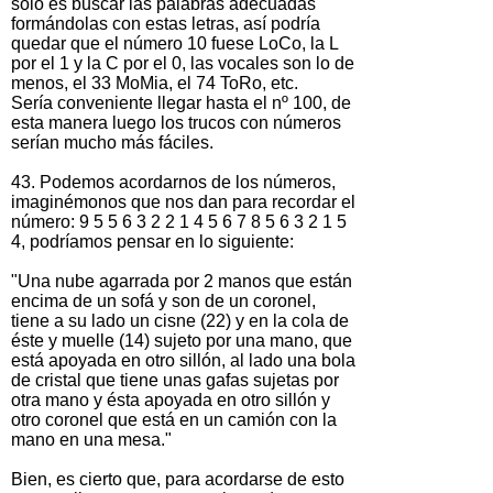
sólo es buscar las palabras adecuadas
formándolas con estas letras, así podría
quedar que el número 10 fuese LoCo, la L
por el 1 y la C por el 0, las vocales son lo de
menos, el 33 MoMia, el 74 ToRo, etc.
Sería conveniente llegar hasta el nº 100, de
esta manera luego los trucos con números
serían mucho más fáciles.
43. Podemos acordarnos de los números,
imaginémonos que nos dan para recordar el
número: 9 5 5 6 3 2 2 1 4 5 6 7 8 5 6 3 2 1 5
4, podríamos pensar en lo siguiente:
"Una nube agarrada por 2 manos que están
encima de un sofá y son de un coronel,
tiene a su lado un cisne (22) y en la cola de
éste y muelle (14) sujeto por una mano, que
está apoyada en otro sillón, al lado una bola
de cristal que tiene unas gafas sujetas por
otra mano y ésta apoyada en otro sillón y
otro coronel que está en un camión con la
mano en una mesa."
Bien, es cierto que, para acordarse de esto