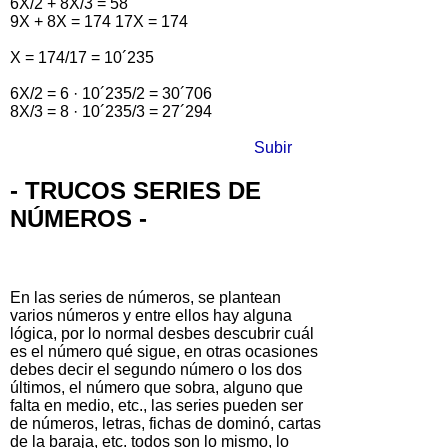
6X/2 + 8X/3 = 58
9X + 8X = 174 17X = 174
X = 174/17 = 10´235
6X/2 = 6 · 10´235/2 = 30´706
8X/3 = 8 · 10´235/3 = 27´294
Subir
- TRUCOS SERIES DE
NÚMEROS -
En las series de números, se plantean
varios números y entre ellos hay alguna
lógica, por lo normal desbes descubrir cuál
es el número qué sigue, en otras ocasiones
debes decir el segundo número o los dos
últimos, el número que sobra, alguno que
falta en medio, etc., las series pueden ser
de números, letras, fichas de dominó, cartas
de la baraja, etc. todos son lo mismo, lo