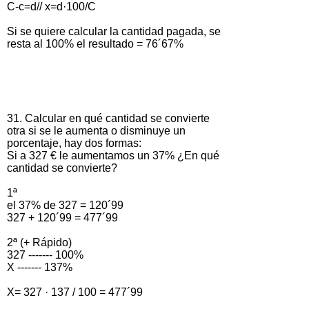
C-c=d// x=d·100/C
Si se quiere calcular la cantidad pagada, se
resta al 100% el resultado = 76´67%
31. Calcular en qué cantidad se convierte
otra si se le aumenta o disminuye un
porcentaje, hay dos formas:
Si a 327 € le aumentamos un 37% ¿En qué
cantidad se convierte?
1ª
el 37% de 327 = 120´99
327 + 120´99 = 477´99
2ª (+ Rápido)
327 ------- 100%
X ------- 137%
X= 327 · 137 / 100 = 477´99