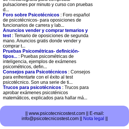
pulsaciones por minuto y curso con pruebas
d...
Foro sobre Psicotécnicos
: Foro español
de psicotécnicos- para oposiciones de
funcionarios de carrera y lab...
Anuncios vender y comprar temarios y
test
: Temario de oposiciones de segunda
mano. Anuncios gratis donde vender y
comprar t...
Pruebas Psicométricas- definición-
tipos...
: Pruebas psicométricas de
inteligencia, ejemplos de exámenes
psicométricos, defin...
Consejos para Psicotécnicos
: Consejos
para enfrentarte con el éxito al test
psicotécnico. Son una serie de ti...
Trucos para psicotécnicos
: Trucos para
aprobar exámenes psicoténicos
matemáticos, explicados para hallar má...
|| www.psicotecnicostest.com ||
E-mail:
info@psicotecnicostest.com ||
Nota legal
||