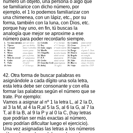
número un objeto, una persona o algo que
se familiarice con dicho número, por
ejemplo, el 1 lo podemos familiarizar con
una chimenea, con un lápiz, etc., por su
forma, también con la luna, con Dios, etc.
porque hay uno, en fin, tú buscas la
analogía que mejor se aproxime a ese
número para poder recordarlo siempre.
42. Otra forma de buscar palabras es
asignándole a cada dígito una sola letra,
esta letra debe ser consonante y con ella
formar las palabras según el número que se
trate. Por ejemplo:
Vamos a asignar al nº 1 la letra L, al 2 la D,
al 3 la M, al 4 la R,al 5 la S, al 6 la G, al 7 la
T, al 8 la B, al 9 la P y al 0 la C, (hay letras
que podrían ser más exactas al número,
pero podrían dificultar luego el ejercicio).
Una vez asignadas las letras a los números