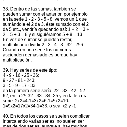
38. Dentro de las sumas, también se
pueden sumar con el anterior: por ejemplo
en la serie 1 - 2 - 3 - 5 - 8, vemos un 1 que
sumándole el 2 da 3, éste sumado con el 2
da 5 etc., vendría quedando así: 1 + 2 = 3 +
2 = 5 + 3 = 8 y si siguiéramos 5 + 8 = 13
En vez de sumar se pueden restar,
multiplicar o dividir 2 - 2 - 4 - 8 - 32 - 256
Cuando en una serie los números
ascienden demasiado es porque hay
multiplicación.
39. Hay series de este tipo:
4 - 9 - 16 - 25 - 36;
9 - 27 - 81 - 243;
3 - 5 - 9 - 17 - 33
en la primera serie sería: 22 - 32 - 42 - 52 -
62, en la 2ª: 32 - 33 - 34- 35 y en la tercera
serie: 2x2=4-1=3x2=6-1=5x2=10-
1=9x2=17x2=34-1=33, o sea, x2 y -1
40. En todos los casos se suelen complicar
intercalando varias series, no suelen ser
más de dos series, aunque si hay muchos