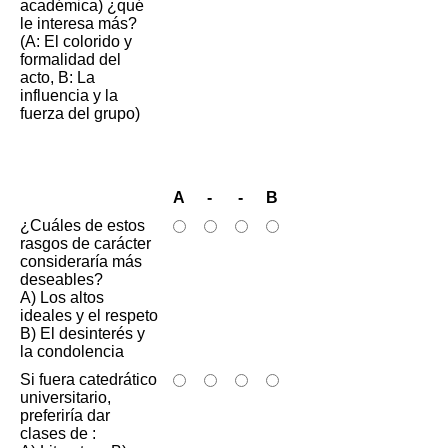
académica) ¿qué
le interesa más?
(A: El colorido y
formalidad del
acto, B: La
influencia y la
fuerza del grupo)
A
-
-
B
¿Cuáles de estos
rasgos de carácter
consideraría más
deseables?
A) Los altos
ideales y el respeto
B) El desinterés y
la condolencia
Si fuera catedrático
universitario,
preferiría dar
clases de :