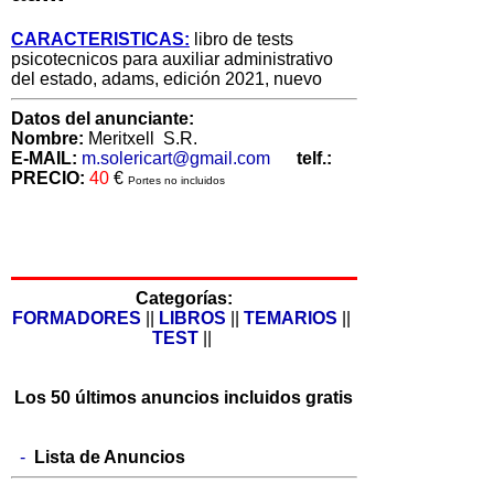
CARACTERISTICAS:
libro de tests
psicotecnicos para auxiliar administrativo
del estado, adams, edición 2021, nuevo
Datos del anunciante:
Nombre:
Meritxell S.R.
E-MAIL:
m.solericart@gmail.com
telf.:
PRECIO:
40
€
Portes no incluidos
Categorías:
FORMADORES
||
LIBROS
||
TEMARIOS
||
TEST
||
Los 50 últimos anuncios incluidos gratis
-
Lista de Anuncios