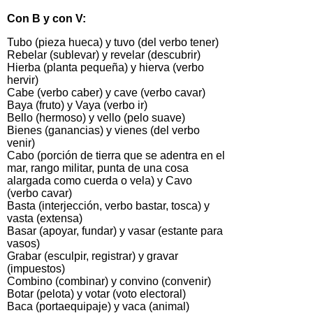
Con B y con V:
Tubo (pieza hueca) y tuvo (del verbo tener)
Rebelar (sublevar) y revelar (descubrir)
Hierba (planta pequeña) y hierva (verbo
hervir)
Cabe (verbo caber) y cave (verbo cavar)
Baya (fruto) y Vaya (verbo ir)
Bello (hermoso) y vello (pelo suave)
Bienes (ganancias) y vienes (del verbo
venir)
Cabo (porción de tierra que se adentra en el
mar, rango militar, punta de una cosa
alargada como cuerda o vela) y Cavo
(verbo cavar)
Basta (interjección, verbo bastar, tosca) y
vasta (extensa)
Basar (apoyar, fundar) y vasar (estante para
vasos)
Grabar (esculpir, registrar) y gravar
(impuestos)
Combino (combinar) y convino (convenir)
Botar (pelota) y votar (voto electoral)
Baca (portaequipaje) y vaca (animal)