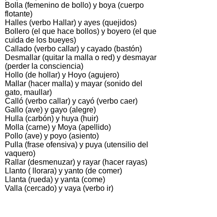
Bolla (femenino de bollo) y boya (cuerpo
flotante)
Halles (verbo Hallar) y ayes (quejidos)
Bollero (el que hace bollos) y boyero (el que
cuida de los bueyes)
Callado (verbo callar) y cayado (bastón)
Desmallar (quitar la malla o red) y desmayar
(perder la consciencia)
Hollo (de hollar) y Hoyo (agujero)
Mallar (hacer malla) y mayar (sonido del
gato, maullar)
Calló (verbo callar) y cayó (verbo caer)
Gallo (ave) y gayo (alegre)
Hulla (carbón) y huya (huir)
Molla (carne) y Moya (apellido)
Pollo (ave) y poyo (asiento)
Pulla (frase ofensiva) y puya (utensilio del
vaquero)
Rallar (desmenuzar) y rayar (hacer rayas)
Llanto ( llorara) y yanto (de comer)
Llanta (rueda) y yanta (come)
Valla (cercado) y vaya (verbo ir)