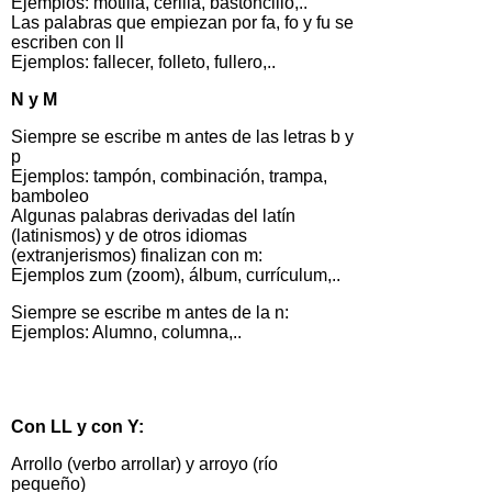
Ejemplos: motilla, cerilla, bastoncillo,..
Las palabras que empiezan por fa, fo y fu se
escriben con ll
Ejemplos: fallecer, folleto, fullero,..
N y M
Siempre se escribe m antes de las letras b y
p
Ejemplos: tampón, combinación, trampa,
bamboleo
Algunas palabras derivadas del latín
(latinismos) y de otros idiomas
(extranjerismos) finalizan con m:
Ejemplos zum (zoom), álbum, currículum,..
Siempre se escribe m antes de la n:
Ejemplos: Alumno, columna,..
Con LL y con Y:
Arrollo (verbo arrollar) y arroyo (río
pequeño)