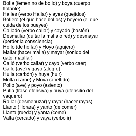
Bolla (femenino de bollo) y boya (cuerpo
flotante)
Halles (verbo Hallar) y ayes (quejidos)
Bollero (el que hace bollos) y boyero (el que
cuida de los bueyes)
Callado (verbo callar) y cayado (bastón)
Desmallar (quitar la malla o red) y desmayar
(perder la consciencia)
Hollo (de hollar) y Hoyo (agujero)
Mallar (hacer malla) y mayar (sonido del
gato, maullar)
Calló (verbo callar) y cayó (verbo caer)
Gallo (ave) y gayo (alegre)
Hulla (carbón) y huya (huir)
Molla (carne) y Moya (apellido)
Pollo (ave) y poyo (asiento)
Pulla (frase ofensiva) y puya (utensilio del
vaquero)
Rallar (desmenuzar) y rayar (hacer rayas)
Llanto ( llorara) y yanto (de comer)
Llanta (rueda) y yanta (come)
Valla (cercado) y vaya (verbo ir)