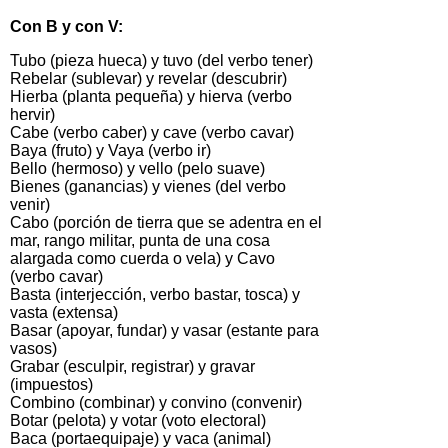
Con B y con V:
Tubo (pieza hueca) y tuvo (del verbo tener)
Rebelar (sublevar) y revelar (descubrir)
Hierba (planta pequeña) y hierva (verbo
hervir)
Cabe (verbo caber) y cave (verbo cavar)
Baya (fruto) y Vaya (verbo ir)
Bello (hermoso) y vello (pelo suave)
Bienes (ganancias) y vienes (del verbo
venir)
Cabo (porción de tierra que se adentra en el
mar, rango militar, punta de una cosa
alargada como cuerda o vela) y Cavo
(verbo cavar)
Basta (interjección, verbo bastar, tosca) y
vasta (extensa)
Basar (apoyar, fundar) y vasar (estante para
vasos)
Grabar (esculpir, registrar) y gravar
(impuestos)
Combino (combinar) y convino (convenir)
Botar (pelota) y votar (voto electoral)
Baca (portaequipaje) y vaca (animal)