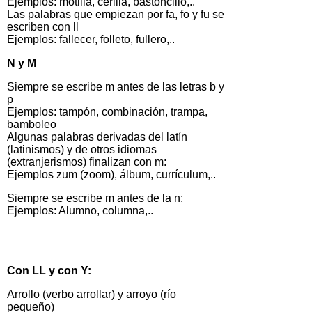
Ejemplos: motilla, cerilla, bastoncillo,..
Las palabras que empiezan por fa, fo y fu se
escriben con ll
Ejemplos: fallecer, folleto, fullero,..
N y M
Siempre se escribe m antes de las letras b y
p
Ejemplos: tampón, combinación, trampa,
bamboleo
Algunas palabras derivadas del latín
(latinismos) y de otros idiomas
(extranjerismos) finalizan con m:
Ejemplos zum (zoom), álbum, currículum,..
Siempre se escribe m antes de la n:
Ejemplos: Alumno, columna,..
Con LL y con Y:
Arrollo (verbo arrollar) y arroyo (río
pequeño)