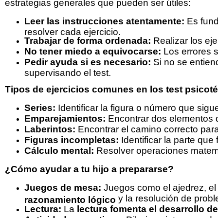
estrategias generales que pueden ser útiles:
Leer las instrucciones atentamente:
Es fund
resolver cada ejercicio.
Trabajar de forma ordenada:
Realizar los eje
No tener miedo a equivocarse:
Los errores s
Pedir ayuda si es necesario:
Si no se entien
supervisando el test.
Tipos de ejercicios comunes en los test psicot
Series:
Identificar la figura o número que sig
Emparejamientos:
Encontrar dos elementos q
Laberintos:
Encontrar el camino correcto para
Figuras incompletas:
Identificar la parte que 
Cálculo mental:
Resolver operaciones matemá
¿Cómo ayudar a tu hijo a prepararse?
Juegos de mesa:
Juegos como el ajedrez, e
y la resolución de prob
razonamiento lógico
Lectura:
La
lectura fomenta el desarrollo de