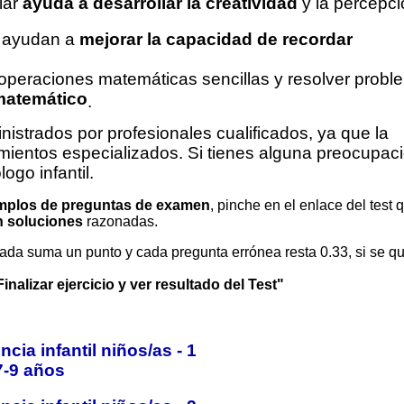
lar
ayuda a desarrollar la creatividad
y la percepci
 ayudan a
mejorar la capacidad de recordar
operaciones matemáticas sencillas y resolver probl
-matemático
.
istrados por profesionales cualificados, ya que la
imientos especializados. Si tienes alguna preocupac
ogo infantil.
mplos de preguntas de examen
, pinche en el enlace del test 
 soluciones
razonadas.
ada suma un punto y cada pregunta errónea resta 0.33, si se q
Finalizar ejercicio y ver resultado del Test"
encia infantil niños/as -
1
7-9 años