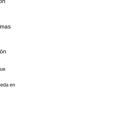
ón
emas
ión
que
ueda en