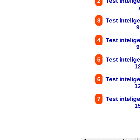
2
Test intelig
3
Test intelig
9
4
Test intelig
9
5
Test intelig
1
6
Test intelig
1
7
Test intelig
1