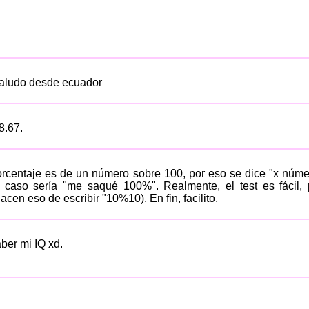
 saludo desde ecuador
8.67.
orcentaje es de un número sobre 100, por eso se dice "x nú
aso sería "me saqué 100%". Realmente, el test es fácil, 
cen eso de escribir "10%10). En fin, facilito.
ber mi IQ xd.