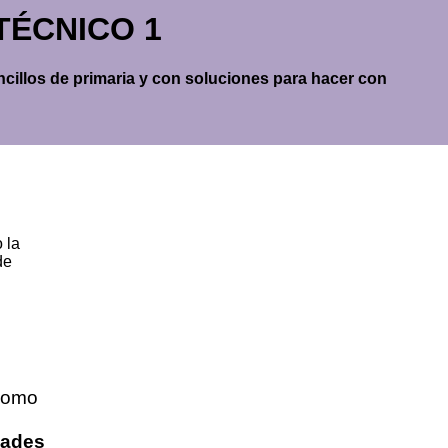
COTÉCNICO 1
encillos de primaria y con soluciones para hacer con
 la
de
omo
dades