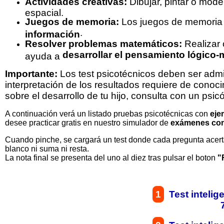
Actividades creativas:
Dibujar, pintar o mode
espacial.
Juegos de memoria:
Los juegos de memoria
.
información
Resolver problemas matemáticos:
Realizar 
desarrollar el pensamiento lógico
ayuda a
Importante:
Los test psicotécnicos deben ser admin
interpretación de los resultados requiere de conoc
sobre el desarrollo de tu hijo, consulta con un psicól
A continuación verá un listado pruebas psicotécnicas con
eje
desee practicar gratis en nuestro simulador de
exámenes con
Cuando pinche, se cargará un test donde cada pregunta acert
blanco ni suma ni resta.
La nota final se presenta del uno al diez tras pulsar el boton
"
1
Test intelig