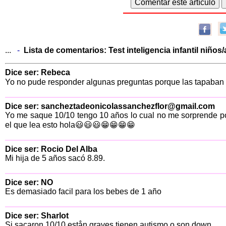
...
-
Lista de comentarios:
Test inteligencia infantil niños/
Dice ser: Rebeca
Yo no pude responder algunas preguntas porque las tapaban
Dice ser: sancheztadeonicolassanchezflor@gmail.com
Yo me saque 10/10 tengo 10 años lo cual no me sorprende p
el que lea esto hola😃😃😃😁😁😁😁
Dice ser: Rocio Del Alba
Mi hija de 5 años sacó 8.89.
Dice ser: NO
Es demasiado facil para los bebes de 1 año
Dice ser: Sharlot
Si sacaron 10/10 estån graves tienen autismo o son down