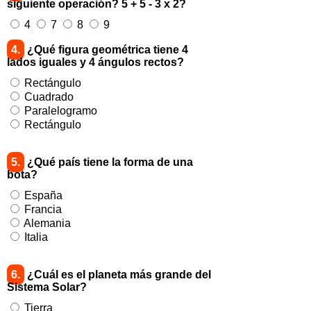
siguiente operación? 5 + 5 - 3 x 2?
4
7
8
9
4.
¿Qué figura geométrica tiene 4
lados iguales y 4 ángulos rectos?
Rectángulo
Cuadrado
Paralelogramo
Rectángulo
5.
¿Qué país tiene la forma de una
bota?
España
Francia
Alemania
Italia
6.
¿Cuál es el planeta más grande del
Sistema Solar?
Tierra