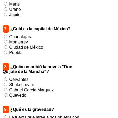
Marte
Urano
Júpiter
7.
¿Cuál es la capital de México?
Guadalajara
Monterrey
Ciudad de México
Puebla
8.
¿Quién escribió la novela "Don
Quijote de la Mancha"?
Cervantes
Shakespeare
Gabriel García Márquez
Quevedo
9.
¿Qué es la gravedad?
La fuerza que atrae a dos objetos con