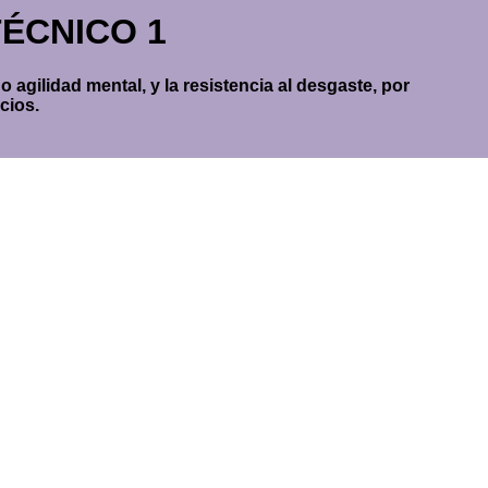
OTÉCNICO 1
 agilidad mental, y la resistencia al desgaste, por
cios.