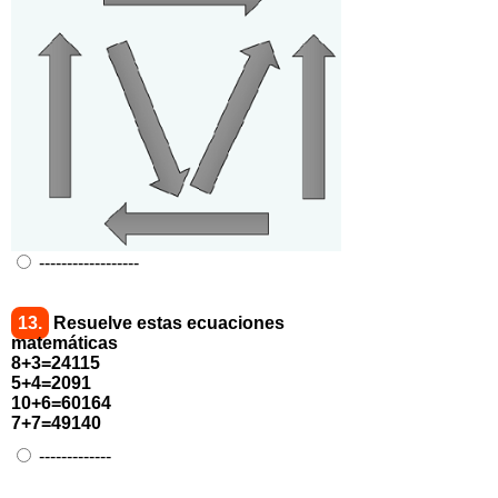
------------------
13.
Resuelve estas ecuaciones
matemáticas
8+3=24115
5+4=2091
10+6=60164
7+7=49140
-------------