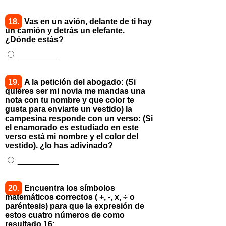
18.
Vas en un avión, delante de ti hay
un camión y detrás un elefante.
¿Dónde estás?
_________
19.
A la petición del abogado: (Si
quieres ser mi novia me mandas una
nota con tu nombre y que color te
gusta para enviarte un vestido) la
campesina responde con un verso: (Si
el enamorado es estudiado en este
verso está mi nombre y el color del
vestido). ¿lo has adivinado?
_________
20.
Encuentra los símbolos
matemáticos correctos ( +, -, x, ÷ o
paréntesis) para que la expresión de
estos cuatro números de como
resultado 16: