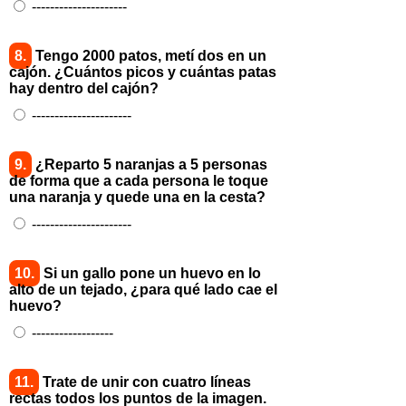
---------------------
8.
Tengo 2000 patos, metí dos en un
cajón. ¿Cuántos picos y cuántas patas
hay dentro del cajón?
----------------------
9.
¿Reparto 5 naranjas a 5 personas
de forma que a cada persona le toque
una naranja y quede una en la cesta?
----------------------
10.
Si un gallo pone un huevo en lo
alto de un tejado, ¿para qué lado cae el
huevo?
------------------
11.
Trate de unir con cuatro líneas
rectas todos los puntos de la imagen.