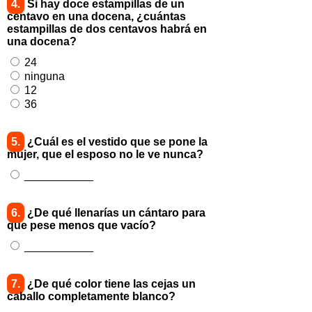
4.
Si hay doce estampillas de un
centavo en una docena, ¿cuántas
estampillas de dos centavos habrá en
una docena?
24
ninguna
12
36
5.
¿Cuál es el vestido que se pone la
mujer, que el esposo no le ve nunca?
___________
6.
¿De qué llenarías un cántaro para
que pese menos que vacío?
___________
7.
¿De qué color tiene las cejas un
caballo completamente blanco?