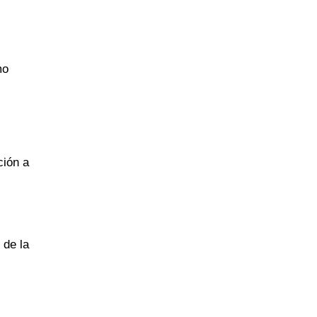
mo
ción a
 de la