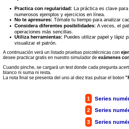
Practica con regularidad:
La práctica es clave para 
numerosos ejemplos y ejercicios en línea.
No te apresures:
Tómate tu tiempo para analizar cada
Considera diferentes posibilidades:
A veces, el pa
operaciones más sencillas.
Utiliza herramientas:
Puedes utilizar papel y lápiz 
visualizar el patrón.
A continuación verá un listado pruebas psicotécnicas con
eje
desee practicar gratis en nuestro simulador de
exámenes con
Cuando pinche, se cargará un test donde cada pregunta acert
blanco ni suma ni resta.
La nota final se presenta del uno al diez tras pulsar el boton
"
1
Series numéri
2
Series numéri
3
Series numéri