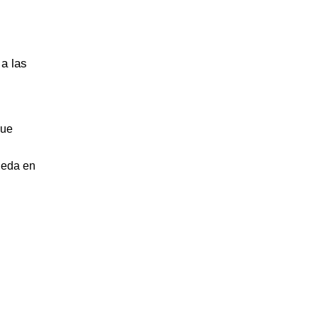
a las
que
ueda en