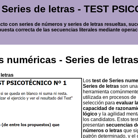
- Series de letras - TEST PS
to con series de números y series de letras resueltas, su
puesta correcta de las secuencias literales mediante opera
s numéricas - Series de letra
letras
Los
test de Series nume
Series de letras
son una
herramienta comúnment
utilizada en procesos de
selección para
evaluar l
capacidad de razonami
lógico
y la agilidad ment
los candidatos. Estos
tes
presentan
secuencias d
números o letras
que si
patrón determinado, y el 