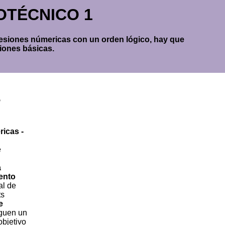
ICOTÉCNICO 1
cesiones númericas con un orden lógico, hay que
ciones básicas.
s
ricas -
e
a
ento
al de
ts
e
guen un
objetivo