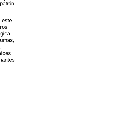
 patrón
 este
eros
ógica
sumas,
,
aíces
nantes