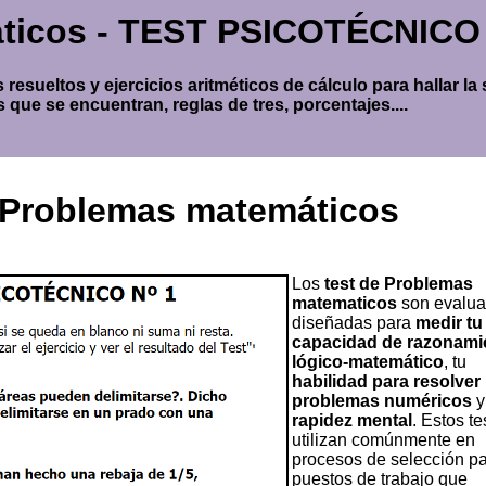
ticos - TEST PSICOTÉCNICO
resueltos y ejercicios aritméticos de cálculo para hallar l
que se encuentran, reglas de tres, porcentajes....
- Problemas matemáticos
Los
test de Problemas
matematicos
son evalua
diseñadas para
medir tu
capacidad de razonami
lógico-matemático
, tu
habilidad para resolver
problemas numéricos
y
rapidez mental
. Estos te
utilizan comúnmente en
procesos de selección p
puestos de trabajo que