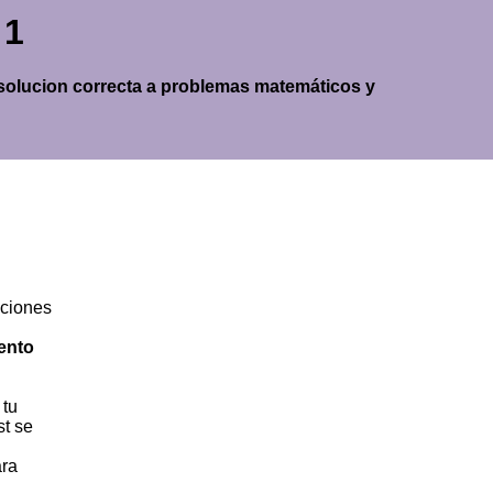
 1
a solucion correcta a problemas matemáticos y
ciones
ento
 tu
st se
ara