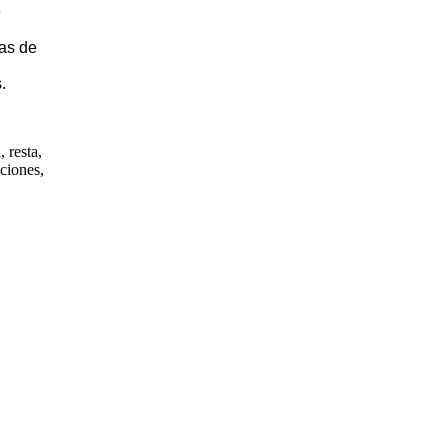
e
as de
.
 resta,
cciones,