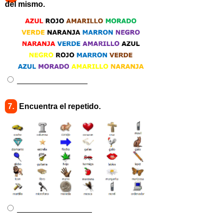
del mismo.
________________
7.
Encuentra el repetido.
_________________