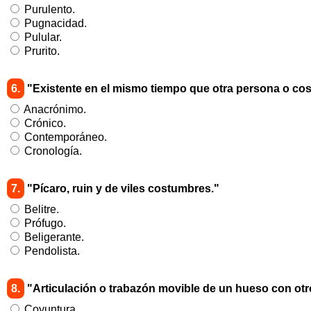
Purulento.
Pugnacidad.
Pulular.
Prurito.
6.
"Existente en el mismo tiempo que otra persona o cos
Anacrónimo.
Crónico.
Contemporáneo.
Cronología.
7.
"Pícaro, ruin y de viles costumbres."
Belitre.
Prófugo.
Beligerante.
Pendolista.
8.
"Articulación o trabazón movible de un hueso con otr
Coyuntura.