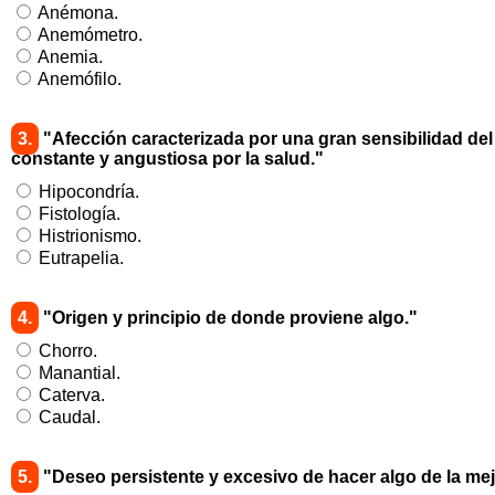
Anémona.
Anemómetro.
Anemia.
Anemófilo.
3.
"Afección caracterizada por una gran sensibilidad del
constante y angustiosa por la salud."
Hipocondría.
Fistología.
Histrionismo.
Eutrapelia.
4.
"Origen y principio de donde proviene algo."
Chorro.
Manantial.
Caterva.
Caudal.
5.
"Deseo persistente y excesivo de hacer algo de la me