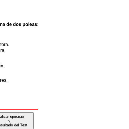
ma de dos poleas:
tora.
ra.
ín:
res.
alizar ejercicio
y
esultado del Test