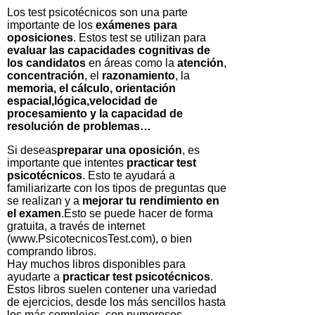
Los test psicotécnicos son una parte
importante de los
exámenes para
oposiciones
. Estos test se utilizan para
evaluar las capacidades cognitivas de
los candidatos
en áreas como la
atención
,
concentración
, el
razonamiento
, la
memoria, el cálculo, orientación
espacial,lógica,velocidad de
procesamiento y la capacidad de
resolución de problemas…
Si deseas
preparar una oposición
, es
importante que intentes
practicar test
psicotécnicos
. Esto te ayudará a
familiarizarte con los tipos de preguntas que
se realizan y a
mejorar tu rendimiento en
el examen
.Esto se puede hacer de forma
gratuita, a través de internet
(www.PsicotecnicosTest.com), o bien
comprando libros.
Hay muchos libros disponibles para
ayudarte a
practicar test psicotécnicos
.
Estos libros suelen contener una variedad
de ejercicios, desde los más sencillos hasta
los más complejos, con numerosos