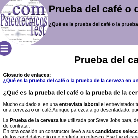
Prueba del café o 
¿Qué es la prueba del café o la prueba
Prueba del ca
Glosario de enlaces:
¿Qué es la prueba del café o la prueba de la cerveza en un
¿Qué es la prueba del café o la prueba de la ce
Mucho cuidado si en una
entrevista laboral
el entrevistador 
una cerveza o un café.Aunque parezca algo desenfadado, pu
La
Prueba de la cerveza
fue utilizada por Steve Jobs para, 
de contratar.
En otra ocasión un constructor llevó a sus
candidatos selec
de los candidatos dijo que prefería un refresco. Ese fue el 