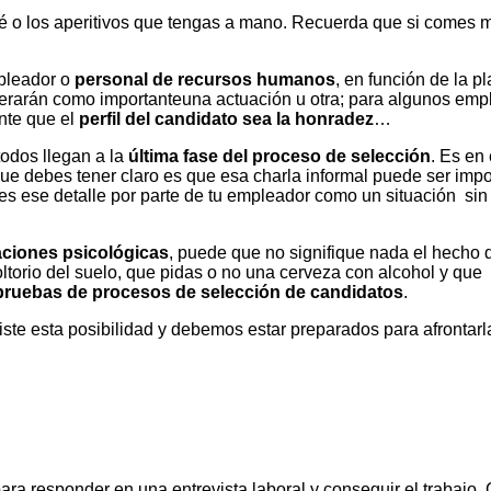
afé o los aperitivos que tengas a mano. Recuerda que si comes 
mpleador o
personal de recursos humanos
, en función de la p
iderarán como importanteuna actuación u otra; para algunos emp
nte que el
perfil del candidato sea la honradez
…
odos llegan a la
última fase del proceso de selección
. Es en
que debes tener claro es que esa charla informal puede ser impo
mes ese detalle por parte de tu empleador como un situación sin
aciones psicológicas
, puede que no signifique nada el hecho 
ltorio del suelo, que pidas o no una cerveza con alcohol y que
pruebas de procesos de selección de candidatos
.
ste esta posibilidad y debemos estar preparados para afrontarl
para responder en una entrevista laboral y conseguir el trabajo