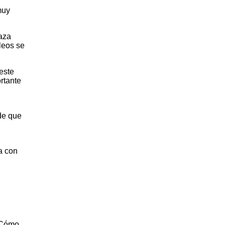
muy
laza
leos se
 este
rtante
de que
a con
, Cómo