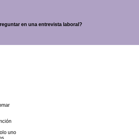
reguntar en una entrevista laboral?
tomar
ención
solo uno
os