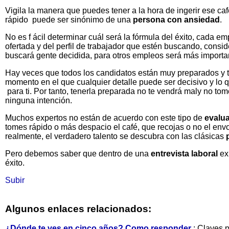
Vigila la manera que puedes tener a la hora de ingerir ese c
rápido puede ser sinónimo de una
persona con ansiedad
.
No es f ácil determinar cuál será la fórmula del éxito, cada e
ofertada y del perfil de trabajador que estén buscando, cons
buscará gente decidida, para otros empleos será más importa
Hay veces que todos los candidatos están muy preparados y t
momento en el que cualquier detalle puede ser decisivo y lo 
para ti. Por tanto, tenerla preparada no te vendrá maly no to
ninguna intención.
Muchos expertos no están de acuerdo con este tipo de
evalu
tomes rápido o más despacio el café, que recojas o no el envo
realmente, el verdadero talento se descubra con las clásicas
Pero debemos saber que dentro de una
entrevista laboral
exi
éxito.
Subir
Algunos enlaces relacionados:
¿Dónde te ves en cinco años? Como responder
: Claves 