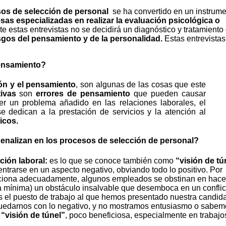
os de selección de personal
se ha convertido en un instrum
as especializadas en realizar la evaluación psicológica o
te estas entrevistas no se decidirá un diagnóstico y tratamiento
gos del pensamiento y de la personalidad.
Estas entrevistas
pensamiento?
ión y el pensamiento
, son algunas de las cosas que este
tivas
son
errores de pensamiento
que pueden causar
r un problema añadido en las relaciones laborales, el
e dedican a la prestación de servicios y la atención al
icos.
penalizan en los procesos de selección de personal?
ción laboral:
es lo que se conoce también como
“visión de tú
rarse en un aspecto negativo, obviando todo lo positivo. Por
unciona adecuadamente, algunos empleados se obstinan en hace
rea mínima) un obstáculo insalvable que desemboca en un conflic
os el puesto de trabajo al que hemos presentado nuestra candid
quedarnos con lo negativo, y no mostramos entusiasmo o sabe
a
“visión de túnel”
, poco beneficiosa, especialmente en trabaj
.