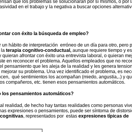
ensan que los problemas se solucionarán por sí mismos, o por l
asividad en el trabajo y la negativa a buscar opciones alternativ
rontar con éxito la búsqueda de empleo?
 un hábito de interpretación erróneo de un día para otro, pero 
 la
terapia cognitivo-conductual,
aunque requiere tiempo y es
uieran afrontar con éxito una entrevista laboral, o quieran me
siste en reconocer el problema. Aquellos empleados que no rec
del pensamiento que les aleja de la realidad y les genera tensio
ra mejorar su problema. Una vez identificado el problema, es nec
cen, qué sentimientos los acompañan (miedo, angustia,..) y q
ros compañeros, etc. tienen esos pensamientos automáticos.
 o los pensamientos automáticos?
al realidad, de hecho hay tantas realidades como personas viv
as expresiones o pensamientos, puede ser síntoma de distorsi
 cognitivas
, representados por estas
expresiones típicas de