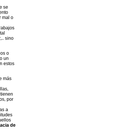
e se
ento
r mal o
rabajos
tal
.. sino
ios o
mo un
n estos
ue más
las,
ntienen
os, por
as a
itudes
uellos
lacia de