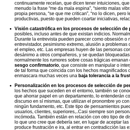
continuamente recelan, que dicen tener intuiciones, q
menudo la frase “me da mala espina”, “siento malas vibr
propia persona, “se que me critican”, “no lo dicen, pero
productivas, puesto que pueden coartar iniciativas, relac
Visión catastrófica en los procesos de selección de
posibles, incluso antes de que existan indicios. Norma
Durante la entrevista pueden parecer como obsesión o m
entrevistador, pesimismo extremo, alusión a problemas 
el empleo, etc. Las empresas huyen de las personas con
desánimo a otros compañeros, y se quedan bloqueadas e
normalmente los rumores sobre cosas trágicas emanan de
sesgo confirmatorio
, que consiste en manipular o inte
de tal forma que coincida con los hechos magnificados
enmascara muchas veces una
baja tolerancia a la fru
Personalización en los procesos de selección de pe
los hechos que suceden en el entorno, también se conoce
que ahorrar papel en un departamento, lo entenderán c
discurso en sí mismas, que utilizan el pronombre yo con
ningún fundamento, etc. Este tipo de pensamientos pue
usuarios, clientes, superiores,..Casi siempre son person
incómoda. También están en relación con otro tipo de d
lo que uno cree que debería ser, en lugar de aceptar l
produce frustración e ira, al entrar en contradicción las