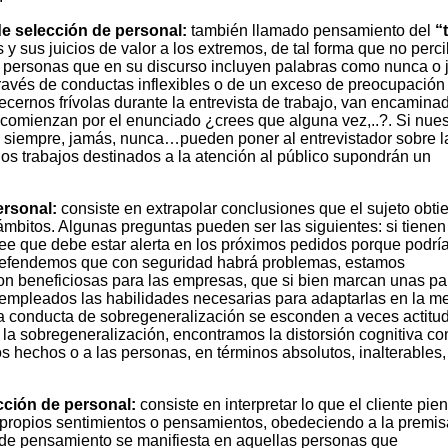
e selección de personal:
también llamado pensamiento del
“
 y sus juicios de valor a los extremos, de tal forma que no perc
on personas que en su discurso incluyen palabras como nunca o
ravés de conductas inflexibles o de un exceso de preocupación 
cernos frívolas durante la entrevista de trabajo, van encamina
comienzan por el enunciado ¿crees que alguna vez,..?. Si nues
 siempre, jamás, nunca…pueden poner al entrevistador sobre la
los trabajos destinados a la atención al público supondrán un
ersonal:
consiste en extrapolar conclusiones que el sujeto obti
ámbitos. Algunas preguntas pueden ser las siguientes: si tienen
ee que debe estar alerta en los próximos pedidos porque podría
y defendemos que con seguridad habrá problemas, estamos
n beneficiosas para las empresas, que si bien marcan unas pa
empleados las habilidades necesarias para adaptarlas en la m
o la conducta de sobregeneralización se esconden a veces actitu
n la sobregeneralización, encontramos la distorsión cognitiva c
os hechos o a las personas, en términos absolutos, inalterables,
cción de personal:
consiste en interpretar lo que el cliente pien
 propios sentimientos o pensamientos, obedeciendo a la premis
o de pensamiento se manifiesta en aquellas personas que