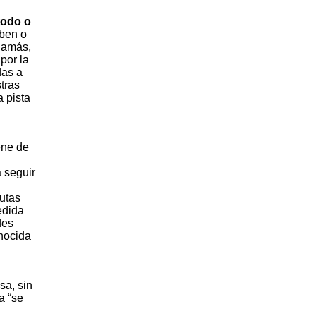
todo o
iben o
 jamás,
por la
das a
tras
 pista
ene de
 seguir
utas
edida
des
onocida
sa, sin
a “se