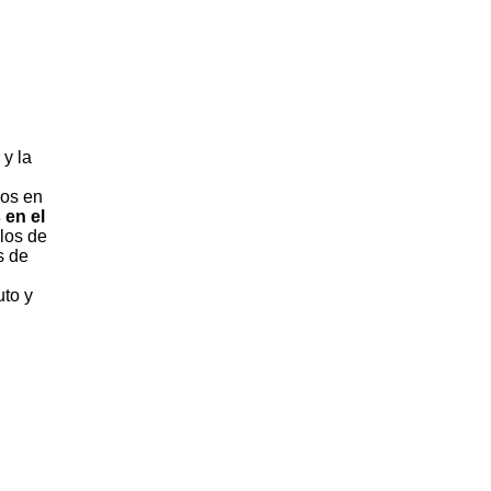
 y la
os en
 en el
los de
s de
uto y