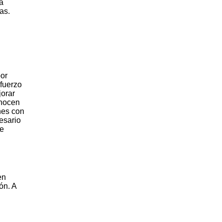
a
as.
por
fuerzo
jorar
onocen
nes con
esario
ue
en
ón. A