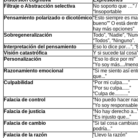
Filtraje o Abstracción selectiva
No soporto que …” 
“Insoportable
Pensamiento polarizado o dicotómico
“Esto siempre es ma
bueno”” O está dentr
hay más opciones”
Sobregeneralización
Todo”, “Nadie”, “Nun
“Todos”, “Ninguno”.
Interpretación del pensamiento
Eso lo dice por…”, “
Visión catastrófica
Y si sucede tal cosa
Personalización
“Eso lo dice por mi”
“Yo soy más..../menos
Razonamiento emocional
“Si me siento así en
que...”
Culpabilidad
“Por mi culpa.....”
“Por su culpa......”
“Culpa de...........”
Falacia de control
“No puedo hacer na
“Yo soy responsable d
Falacia de justicia
“No hay derecho a...
“Es injusto que...”
Falacia de cambio
“Si tal cosa cambiar
podría...”
Falacia de la razón
“Llevo la razón”