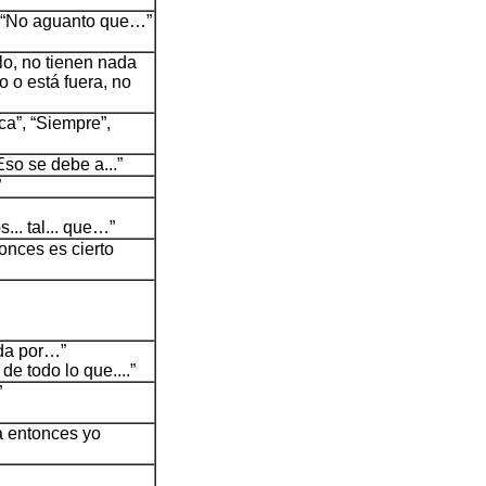
/ “No aguanto que…”
lo, no tienen nada
o o está fuera, no
ca”, “Siempre”,
Eso se debe a...”
”
... tal... que…”
tonces es cierto
da por…”
e todo lo que....”
”
a entonces yo