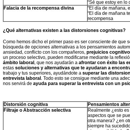
“Sé que estoy en lo c
Falacia de la recompensa divina
“El día de mañana, 
“El día de mañana t
recompensa
¿Qué alternativas existen a las distorsiones cognitivas?
Como hemos dicho el primer paso es ser consciente de que se 
búsqueda de opciones alternativas a los pensamientos automá
ansiedad, conflicto con los compañeros,
prejuicios cognitiv
un proceso selectivo, pueden modificarse mediante la reflexi
ámbito laboral
, que nos ayudarán a
afrontar con éxito las e
estas
soluciones y alternativas que te ayudaran a encontr
trabajo y tus superiores, ayudándote a
superar las distorsio
entrevista laboral
. Todo esto se consigue mediante una adecu
nos servirá de
ayuda para superar la entrevista con un psi
Distorsión cognitiva
Pensamientos alter
Filtraje o Abstracción selectiva
Realmente ¿esto es
aspectos que se pu
otra manera? ¿en ot
siempre ha sucedido