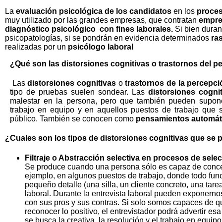
La
evaluación psicológica de los candidatos
en los
proces
muy utilizado por las grandes empresas, que contratan
empres
diagnóstico psicológico con fines laborales.
Si bien duran
psicopatologías, si se pondrán en evidencia determinados
ras
realizadas por un
psicólogo laboral
¿Qué son las distorsiones cognitivas o trastornos del 
Las
distorsiones cognitivas
o
trastornos de la percepc
tipo de pruebas suelen sondear. Las
distorsiones cogni
malestar en la persona, pero que también pueden supone
trabajo en equipo y en aquellos puestos de trabajo que s
público. También se conocen como
pensamientos automát
¿Cuales son los tipos de distorsiones cognitivas que se 
Filtraje o Abstracción selectiva en procesos de selec
Se produce cuando una persona sólo es capaz de concent
ejemplo, en algunos puestos de trabajo, donde todo f
pequeño detalle (una silla, un cliente concreto, una ta
laboral. Durante la entrevista laboral pueden exponern
con sus pros y sus contras. Si solo somos capaces de 
reconocer lo positivo, el entrevistador podrá advertir es
se busca la creativa, la resolución y el trabajo en equipo