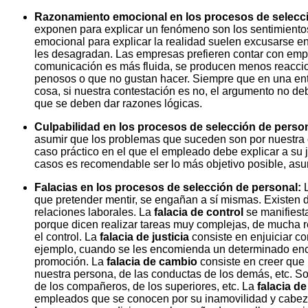
Razonamiento emocional en los procesos de selecci
exponen para explicar un fenómeno son los sentimientos, 
emocional para explicar la realidad suelen excusarse en
les desagradan. Las empresas prefieren contar con emp
comunicación es más fluida, se producen menos reaccio
penosos o que no gustan hacer. Siempre que en una entr
cosa, si nuestra contestación es no, el argumento no deb
que se deben dar razones lógicas.
Culpabilidad en los procesos de selección de perso
asumir que los problemas que suceden son por nuestra c
caso práctico en el que el empleado debe explicar a su 
casos es recomendable ser lo más objetivo posible, asu
Falacias en los procesos de selección de personal:
que pretender mentir, se engañan a sí mismas. Existen d
relaciones laborales. La
falacia de control
se manifiest
porque dicen realizar tareas muy complejas, de mucha 
el control. La
falacia de justicia
consiste en enjuiciar c
ejemplo, cuando se les encomienda un determinado enc
promoción. La
falacia de cambio
consiste en creer que 
nuestra persona, de las conductas de los demás, etc. S
de los compañeros, de los superiores, etc. La
falacia de
empleados que se conocen por su inamovilidad y cabezon