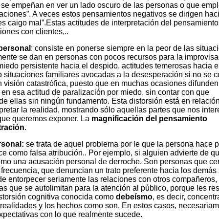
ue se empeñan en ver un lado oscuro de las personas o que emp
aciones”. A veces estos pensamientos negativos se dirigen haci
 les caigo mal”.Estas actitudes de interpretación del pensamient
iones con clientes,..
 personal
: consiste en ponerse siempre en la peor de las situac
lmente se dan en personas con pocos recursos para la improvisa
iedo persistente hacia el despido, actitudes temerosas hacia e
o situaciones familiares avocadas a la desesperación si no se 
 visión catastrófica, puesto que en muchas ocasiones difunden
n esa actitud de paralización por miedo, sin contar con que
 ellas sin ningún fundamento. Esta distorsión está en relación
rpretar la realidad, mostrando sólo aquellas partes que nos inte
 que queremos exponer. La
magnificación del pensamiento
stración
.
rsonal:
se trata de aquel problema por le que la persona hace 
 como falsa atribución.. Por ejemplo, si alguien advierte de q
omo una acusación personal de derroche. Son personas que cen
 frecuencia, que denuncian un trato preferente hacia los demás 
de entorpecer seriamente las relaciones con otros compañeros,
as que se autolimitan para la atención al público, porque les res
istorsión cognitiva conocida como
debeísmo
, es decir, concent
as realidades y los hechos como son. En estos casos, necesaria
 expectativas con lo que realmente sucede.