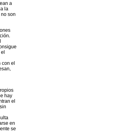
lean a
a la
o no son
iones
ción.
l
consigue
 el
 con el
resan,
propios
ue hay
tran el
sin
ulta
rarse en
mente se