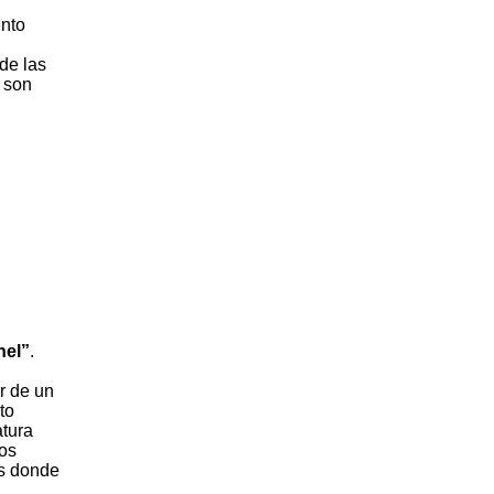
ento
 de las
 son
nel”
.
r de un
to
atura
mos
os donde