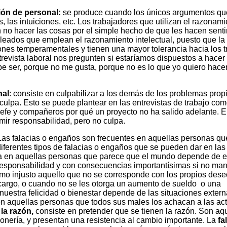
ón de personal:
se produce cuando los únicos argumentos qu
las intuiciones, etc. Los trabajadores que utilizan el razonami
 no hacer las cosas por el simple hecho de que les hacen senti
leados que emplean el razonamiento intelectual, puesto que la
nes temperamentales y tienen una mayor tolerancia hacia los t
evista laboral nos pregunten si estaríamos dispuestos a hacer 
e ser, porque no me gusta, porque no es lo que yo quiero hacer,
nal
: consiste en culpabilizar a los demás de los problemas prop
ulpa. Esto se puede plantear en las entrevistas de trabajo co
jefe y compañeros por qué un proyecto no ha salido adelante. E
mir responsabilidad, pero no culpa.
Las falacias o engaños son frecuentes en aquellas personas q
iferentes tipos de falacias o engaños que se pueden dar en las
a en aquellas personas que parece que el mundo depende de el
responsabilidad y con consecuencias importantísimas si no ma
omo injusto aquello que no se corresponde con los propios dese
argo, o cuando no se les otorga un aumento de sueldo o una
nuestra felicidad o bienestar depende de las situaciones extern
on aquellas personas que todos sus males los achacan a las act
 la razón,
consiste en pretender que se tienen la razón. Son aq
ería, y presentan una resistencia al cambio importante. La
fa