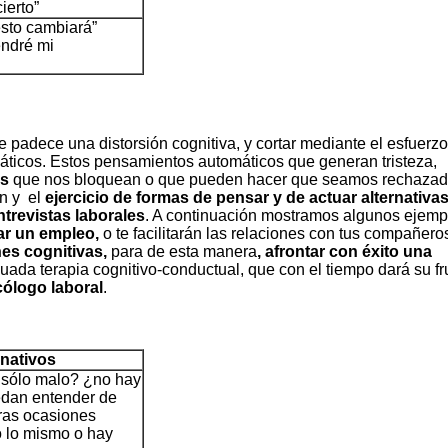
ierto”
esto cambiará”
endré mi
padece una distorsión cognitiva, y cortar mediante el esfuerzo
ticos. Estos pensamientos automáticos que generan tristeza,
os
que nos bloquean o que pueden hacer que seamos rechazad
ón y el
ejercicio de formas de pensar y de actuar alternativas
ntrevistas laborales
. A continuación mostramos algunos ejemp
ar un empleo,
o te facilitarán las relaciones con tus compañero
nes cognitivas,
para de esta manera
, afrontar con éxito una
ada terapia cognitivo-conductual, que con el tiempo dará su fr
cólogo laboral
.
nativos
 sólo malo? ¿no hay
edan entender de
ras ocasiones
 lo mismo o hay