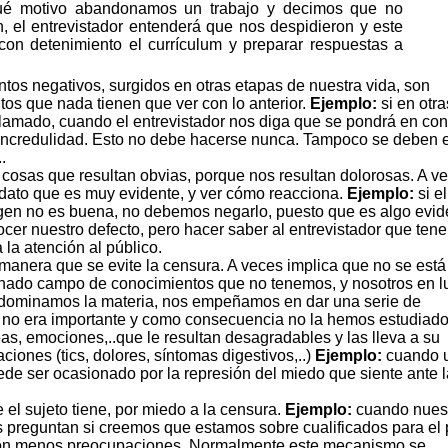
qué motivo abandonamos un trabajo y decimos que no
, el entrevistador entenderá que nos despidieron y este
con detenimiento el currículum y preparar respuestas a
ntos negativos, surgidos en otras etapas de nuestra vida, son
s que nada tienen que ver con lo anterior.
Ejemplo:
si en otra
llamado, cuando el entrevistador nos diga que se pondrá en con
incredulidad. Esto no debe hacerse nunca. Tampoco se deben e
.
sas que resultan obvias, porque nos resultan dolorosas. A v
didato que es muy evidente, y ver cómo reacciona.
Ejemplo:
si el
agen no es buena, no debemos negarlo, puesto que es algo evide
cer nuestro defecto, pero hacer saber al entrevistador que ten
la atención al público.
l manera que se evite la censura. A veces implica que no se está
nado campo de conocimientos que no tenemos, y nosotros en l
ue dominamos la materia, nos empeñamos en dar una serie de
a no era importante y como consecuencia no la hemos estudiado
eas, emociones,..que le resultan desagradables y las lleva a su
iones (tics, dolores, síntomas digestivos,..)
Ejemplo:
cuando 
uede ser ocasionado por la represión del miedo que siente ante l
el sujeto tiene, por miedo a la censura.
Ejemplo:
cuando nues
s preguntan si creemos que estamos sobre cualificados para el
y con menos preocupaciones. Normalmente este mecanismo se