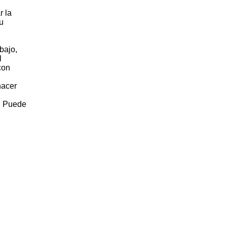
r la
u
bajo,
l
con
hacer
n. Puede