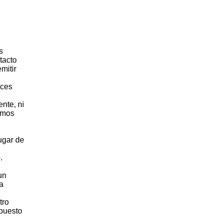
s
tacto
mitir
eces
nte, ni
emos
ugar de
.
un
a
tro
 puesto