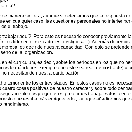
jos?
pareja?
manera sincera, aunque si detectamos que la respuesta no
ue en cualquier caso, las cuestiones personales no interferirán
es el trabajo.
abajar aquí?. Para esto es necesario conocer previamente la
ón, es líder en el mercado, es prestigiosa,..). Además debemos
empresa, es decir de nuestra capacidad. Con esto se pretende 
 seno de la organización.
 currículum, es decir, sobre los períodos en los que no h
bamos formándonos (siempre que esto sea real demostrable) o b
no necesitan de nuestra participación.
emor entre los entrevistados. En estos casos no es necesar
o cuatro cosas positivas de nuestro carácter y sobre todo centra
seguramente nos pregunten si preferimos trabajar solos o en e
, puesto que resulta más enriquecedor, aunque añadiremos que
o rendimiento.