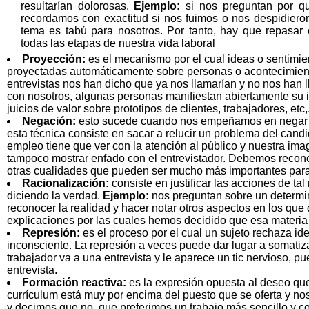
resultarían dolorosas.
Ejemplo:
si nos preguntan por 
recordamos con exactitud si nos fuimos o nos despidieron
tema es tabú para nosotros. Por tanto, hay que repasar 
todas las etapas de nuestra vida laboral
Proyección:
es el mecanismo por el cual ideas o sentimie
proyectadas automáticamente sobre personas o acontecimiento
entrevistas nos han dicho que ya nos llamarían y no nos han 
con nosotros, algunas personas manifiestan abiertamente su 
juicios de valor sobre prototipos de clientes, trabajadores, etc,.
Negación:
esto sucede cuando nos empeñamos en negar co
esta técnica consiste en sacar a relucir un problema del can
empleo tiene que ver con la atención al público y nuestra im
tampoco mostrar enfado con el entrevistador. Debemos recono
otras cualidades que pueden ser mucho más importantes para 
Racionalización:
consiste en justificar las acciones de ta
diciendo la verdad.
Ejemplo:
nos preguntan sobre un determi
reconocer la realidad y hacer notar otros aspectos en los q
explicaciones por las cuales hemos decidido que esa materi
Represión:
es el proceso por el cual un sujeto rechaza id
inconsciente. La represión a veces puede dar lugar a somatizac
trabajador va a una entrevista y le aparece un tic nervioso, p
entrevista.
Formación reactiva:
es la expresión opuesta al deseo que 
currículum está muy por encima del puesto que se oferta y no
y decimos que no, que preferimos un trabajo más sencillo 