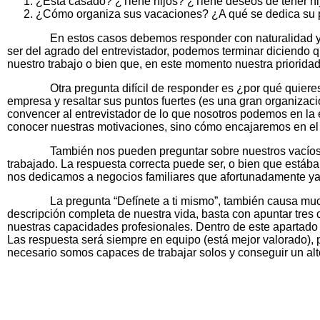
¿Está casado? ¿Tiene hijos? ¿Tiene deseos de tener hi
¿Cómo organiza sus vacaciones? ¿A qué se dedica su 
En estos casos debemos responder con naturalidad y de 
ser del agrado del entrevistador, podemos terminar diciendo q
nuestro trabajo o bien que, en este momento nuestra prioridad 
Otra pregunta difícil de responder es ¿por qué quieres tr
empresa y resaltar sus puntos fuertes (es una gran organizaci
convencer al entrevistador de lo que nosotros podemos en la 
conocer nuestras motivaciones, sino cómo encajaremos en el
También nos pueden preguntar sobre nuestros vacíos en el
trabajado. La respuesta correcta puede ser, o bien que está
nos dedicamos a negocios familiares que afortunadamente ya 
La pregunta “Defínete a ti mismo”, también causa mucho t
descripción completa de nuestra vida, basta con apuntar tres 
nuestras capacidades profesionales. Dentro de este apartado 
Las respuesta será siempre en equipo (está mejor valorado)
necesario somos capaces de trabajar solos y conseguir un alt