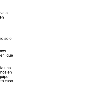
 va a
 en
no sólo
emos
ien, que
ia una
rnos en
quipo.
 en caso