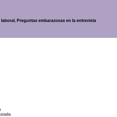
 laboral, Preguntas embarazosas en la entrevista
e
asiada