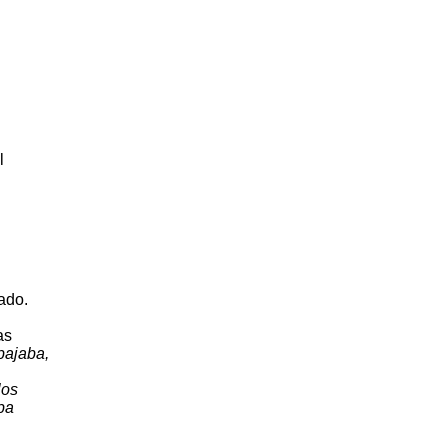
l
ado.
as
bajaba,
los
ba