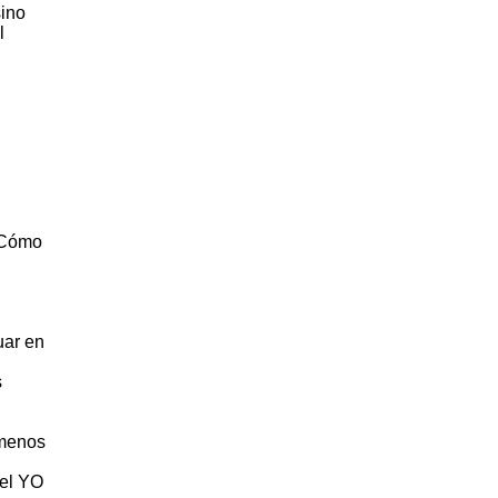
sino
l
, Cómo
uar en
s
 menos
del YO