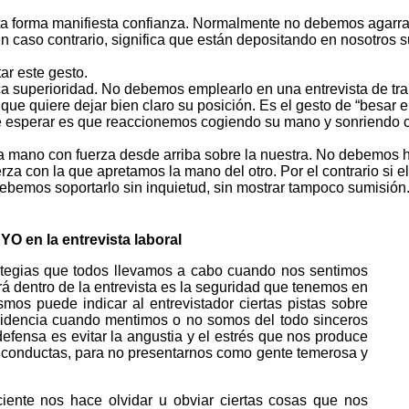
a forma manifiesta confianza. Normalmente no debemos agarra
 caso contrario, significa que están depositando en nosotros s
r este gesto.
ca superioridad. No debemos emplearlo en una entrevista de tra
que quiere dejar bien claro su posición. Es el gesto de “besar e
uede esperar es que reaccionemos cogiendo su mano y sonriendo 
a mano con fuerza desde arriba sobre la nuestra. No debemos 
rza con la que apretamos la mano del otro. Por el contrario si el
 debemos soportarlo sin inquietud, sin mostrar tampoco sumisió
O en la entrevista laboral
s que todos llevamos a cabo cuando nos sentimos
á dentro de la entrevista es la seguridad que tenemos en
os puede indicar al entrevistador ciertas pistas sobre
evidencia cuando mentimos o no somos del todo sinceros
efensa es evitar la angustia y el estrés que nos produce
as conductas, para no presentarnos como gente temerosa y
iente nos hace olvidar u obviar ciertas cosas que nos