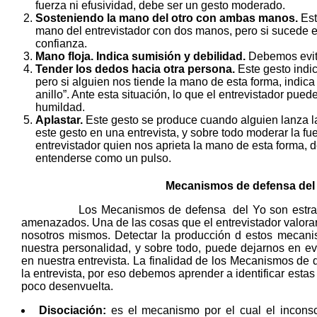
fuerza ni efusividad, debe ser un gesto moderado.
Sosteniendo la mano del otro con ambas manos.
Est
mano del entrevistador con dos manos, pero si sucede en
confianza.
Mano floja. Indica sumisión y debilidad.
Debemos evita
Tender los dedos hacia otra persona.
Este gesto indi
pero si alguien nos tiende la mano de esta forma, indica 
anillo”. Ante esta situación, lo que el entrevistador p
humildad.
Aplastar.
Este gesto se produce cuando alguien lanza l
este gesto en una entrevista, y sobre todo moderar la fue
entrevistador quien nos aprieta la mano de esta forma,
entenderse como un pulso.
Mecanismos de defensa del Y
Los Mecanismos de defensa del Yo son estrategia
amenazados. Una de las cosas que el entrevistador valorar
nosotros mismos. Detectar la producción d estos mecanism
nuestra personalidad, y sobre todo, puede dejarnos en 
en nuestra entrevista. La finalidad de los Mecanismos de d
la entrevista, por eso debemos aprender a identificar est
poco desenvuelta.
Disociación:
es el mecanismo por el cual el inconsc