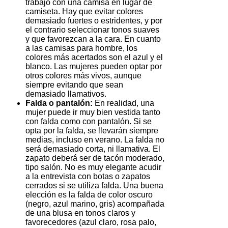
trabajo con una camisa en lugar de
camiseta. Hay que evitar colores
demasiado fuertes o estridentes, y por
el contrario seleccionar tonos suaves
y que favorezcan a la cara. En cuanto
a las camisas para hombre, los
colores más acertados son el azul y el
blanco. Las mujeres pueden optar por
otros colores más vivos, aunque
siempre evitando que sean
demasiado llamativos.
Falda o pantalón:
En realidad, una
mujer puede ir muy bien vestida tanto
con falda como con pantalón. Si se
opta por la falda, se llevarán siempre
medias, incluso en verano. La falda no
será demasiado corta, ni llamativa. El
zapato deberá ser de tacón moderado,
tipo salón. No es muy elegante acudir
a la entrevista con botas o zapatos
cerrados si se utiliza falda. Una buena
elección es la falda de color oscuro
(negro, azul marino, gris) acompañada
de una blusa en tonos claros y
favorecedores (azul claro, rosa palo,