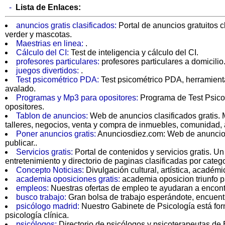
-
Lista de Enlaces:
anuncios gratis clasificados:
Portal de anuncios gratuitos c
verder y mascotas.
Maestrias en linea:
.
Cálculo del CI:
Test de inteligencia y cálculo del CI.
profesores particulares:
profesores particulares a domicilio
juegos divertidos:
.
Test psicométrico PDA:
Test psicométrico PDA, herramienta 
avalado.
Programas y Mp3 para opositores:
Programa de Test Psicot
opositores.
Tablon de anuncios:
Web de anuncios clasificados gratis. Mo
talleres, negocios, venta y compra de inmuebles, comunidad, 
Poner anuncios gratis:
Anunciosdiez.com: Web de anuncios c
publicar..
Servicios gratis:
Portal de contenidos y servicios gratis. U
entretenimiento y directorio de paginas clasificadas por catego
Concepto Noticias:
Divulgación cultural, artística, académ
academia oposiciones gratis:
academia oposicion triunfo p
empleos:
Nuestras ofertas de empleo te ayudaran a encontr
busco trabajo:
Gran bolsa de trabajo esperándote, encuent
psicólogo madrid:
Nuestro Gabinete de Psicología está fo
psicología clínica.
psicólogos:
Directorio de psicólogos y psicoterapeutas de 