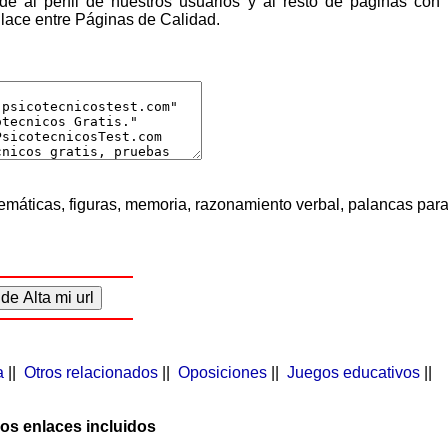
e al perfil de nuestros usuarios y al resto de páginas con
lace entre Páginas de Calidad.
emáticas, figuras, memoria, razonamiento verbal, palancas par
a
||
Otros relacionados
||
Oposiciones
||
Juegos educativos
||
mos enlaces incluidos