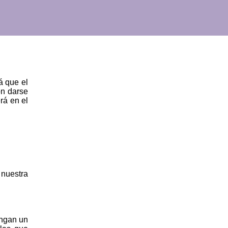
á que el
on darse
rá en el
 nuestra
engan un