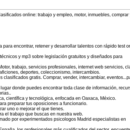
lasificados online: trabajo y empleo, motor, inmuebles, comprar 
.
para encontrar, retener y desarrollar talentos con rápido test o
écnicos y mp3 sobre legislación gratuitos y diseñados para
tor, trabajo, servicios profesionales, internet web servicios, cl
aficiones, deportes, coleccionismo, intercambios.
lasificados gratis. Comprar, vender, intercambiar, eventos...p
n lugar donde puedes encontrar toda clase de información, recur
rias..
ica, científica y tecnológica, enfocada en Oaxaca, México.
ara preparar tus oposiciones a funcionario.
ar uno o mejorar el que tienes.
ra el trabajo que buscas en nuestra web.
rmado por experimentados psicologos Madrid especialistas en
España, los profesionales más cualificados del sector, encuentr