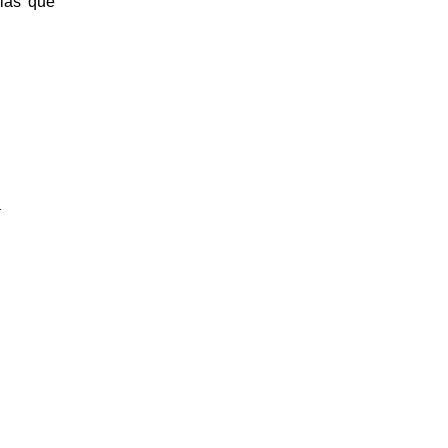
 las que
a