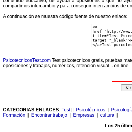
contenido educativo, de ayuda a opositories o que no ayud
compartimos intercambio y para conseguir intercambios de en
A continuación se muestra código fuente de nuestro enlace:
PsicotecnicosTest.com
Test psicotecnicos gratis, pruebas mat
oposiciones y trabajos, numéricos, retencion visual... on-line.
CATEGORIAS ENLACES:
Test
||
Psicotécnicos
||
Psicologí
Formación
||
Encontrar trabajo
||
Empresas
||
cultura
||
Los 25 últi