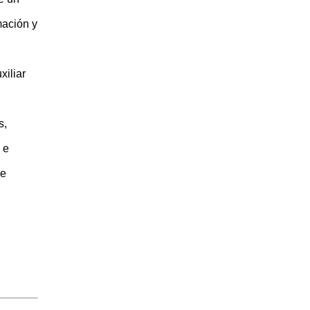
mación y
xiliar
s,
 e
de