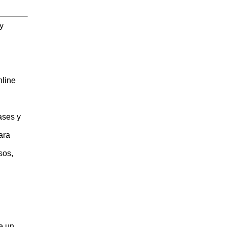
y
nline
ases y
ara
sos,
e un