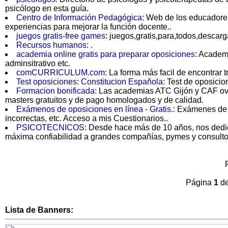
psicólogo en esta guía.
Centro de Información Pedagógica:
Web de los educadores 
experiencias para mejorar la función docente..
juegos gratis-free games:
juegos,gratis,para,todos,descargar
Recursos humanos:
.
academia online gratis para preparar oposiciones:
Academia
adminsitrativo etc.
comCURRICULUM.com:
La forma más facil de encontrar t
Test oposiciones: Constitucion Española:
Test de oposicio
Formacion bonificada:
Las academias ATC Gijón y CAF ovie
masters gratuitos y de pago homologados y de calidad.
Exámenos de oposiciones en línea - Gratis.:
Exámenes de o
incorrectas, etc. Acceso a mis Cuestionarios..
PSICOTECNICOS:
Desde hace más de 10 años, nos dedi
máxima confiabilidad a grandes compañías, pymes y consultor
Página
1
d
Lista de Banners: