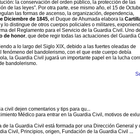
itución: la conservación del orden público, la protección de las
ón de las leyes”. Por otra parte, ese mismo año, el 15 de Octub
regulan las formas de ascenso, la organización, dependencia,
e Diciembre de 18
45,
el Duque de Ahumada elabora la
Cartill
y lo distingue de otros cuerpos policiales o militares, exponien
orma del Reglamento para el Servicio de la Guardia Civil. Uno d
o de honor
, que debe regir todas las actuaciones del Guardia C
endo a lo largo del Siglo XIX, debido a las fuertes oleadas de
 al fenómeno del bandolerismo, con el que este cuerpo debía
la, la Guardia Civil jugará un importante papel en la lucha cont
 de bandolerismo.
S
 civil dejen comentarios y tips para qu...
imiento Médico para entrar en la Guardia Civil, motivos de exlu
ra de la Guardia Civil está formada por una Dirección General y u
dia Civil, Principios, origen, Fundación de la Guardia Civil ...