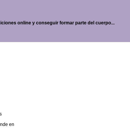
siciones online y conseguir formar parte del cuerpo...
s
ende en