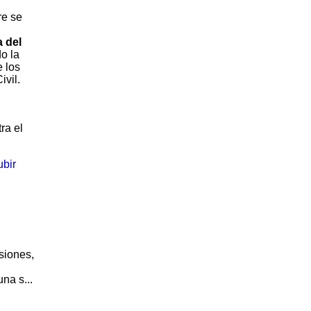
re se
a del
do la
e los
ivil.
ra el
ubir
siones,
na s...