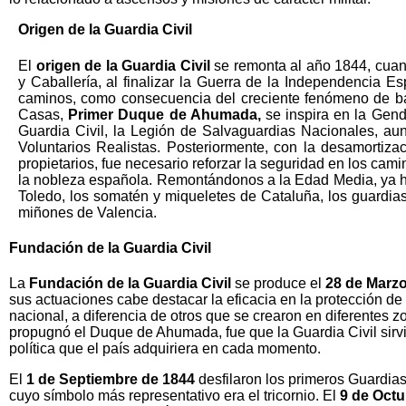
Origen de la Guardia Civil
El
origen de la Guardia Civil
se remonta al año 1844, cuand
y Caballería, al finalizar la Guerra de la Independencia E
caminos, como consecuencia del creciente fenómeno de ba
Casas,
Primer Duque de Ahumada,
se inspira en la Gend
Guardia Civil, la Legión de Salvaguardias Nacionales, au
Voluntarios Realistas. Posteriormente, con la desamortiz
propietarios, fue necesario reforzar la seguridad en los cam
la nobleza española. Remontándonos a la Edad Media, ya 
Toledo, los somatén y miqueletes de Cataluña, los guardias
miñones de Valencia.
Fundación de la Guardia Civil
La
Fundación de la Guardia Civil
se produce el
28 de Marzo
sus actuaciones cabe destacar la eficacia en la protección d
nacional, a diferencia de otros que se crearon en diferentes z
propugnó el Duque de Ahumada, fue que la Guardia Civil sirv
política que el país adquiriera en cada momento.
El
1 de Septiembre de 18
44
desfilaron los primeros Guardias 
cuyo símbolo más representativo era el tricornio. El
9 de Octu