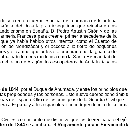
o se creó un cuerpo especial de la armada de Infantería
spañola, debido a la gran inseguridad que reinaba en los
ndolerismo en España. D. Pedro Agustín Girón y de las
armería Francesa para crear el primer antecedente de la
nque ya había habido otros intentos, como el Cuerpo de
ación de Mendizábal y el acceso a la tierra de pequeños
inos y el campo, que antes era procurada por la guardia de
había habido otros modelos como la Santa Hermandad de
 del reino de Aragón, los escopeteros de Andalucía y los
 de 18
44
, por el Duque de Ahumada, y entre los principios que
e las propiedades y las personas. Este nuevo cuerpo tiene ámbit
onas de España. Otro de los principios de la Guardia Civil que
iera a España y a los españoles, con independencia de la form
Civiles, con un uniforme distintivo que los diferenciaba del ejér
bre de 18
44
se aprobaba el
Reglamento para el Servicio de l