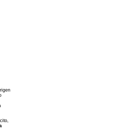
 rigen
o
a
cito,
a