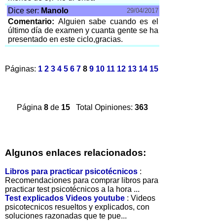
Dice ser:
Manolo
29/04/2017
Comentario:
Alguien sabe cuando es el
último día de examen y cuanta gente se ha
presentado en este ciclo,gracias.
Páginas:
1
2
3
4
5
6
7
8
9
10
11
12
13
14
15
Página
8
de
15
Total Opiniones:
363
Algunos enlaces relacionados:
Libros para practicar psicotécnicos
:
Recomendaciones para comprar libros para
practicar test psicotécnicos a la hora ...
Test explicados Videos youtube
: Videos
psicotecnicos resueltos y explicados, con
soluciones razonadas que te pue...