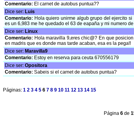
Comentario:
El carnet de autobus puntua??
Dice ser:
Luis
Comentario:
Hola quiero unirme algub grupo del ejercito si
es un 6,983 me he quedado el 63 de eapaña y mi numero de
Dice ser:
Linux
Comentario:
Hola maravilla 9,eres chic@? En que posicion
en madris que es donde mas tarde acaban, esa es la pega!!
Dice ser:
Maravilla9
Comentario:
Estoy en reserva para ceuta 670556179
Dice ser:
Opositora
Comentario:
Sabeis si el carnet de autobus puntua?
Páginas:
1
2
3
4
5
6
7
8
9
10
11
12
13
14
15
Página
6
de
1