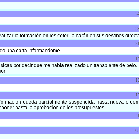
2
2
lizar la formación en los cefor, la harán en sus destinos direc
2
iado una carta informandome.
1
isicas por decir que me habia realizado un transplante de pelo.
ion.
1
1
formacion queda parcialmente suspendida hasta nueva orden
osponer hasta la aprobacion de los presupuestos.
1
0