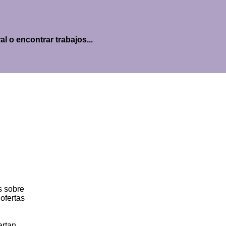
l o encontrar trabajos...
s sobre
ofertas
artan