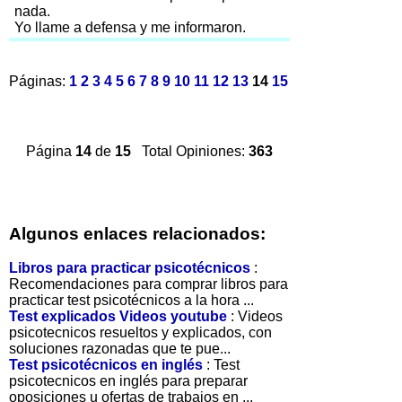
nada.
Yo llame a defensa y me informaron.
Páginas:
1
2
3
4
5
6
7
8
9
10
11
12
13
14
15
Página
14
de
15
Total Opiniones:
363
Algunos enlaces relacionados:
Libros para practicar psicotécnicos
:
Recomendaciones para comprar libros para
practicar test psicotécnicos a la hora ...
Test explicados Videos youtube
: Videos
psicotecnicos resueltos y explicados, con
soluciones razonadas que te pue...
Test psicotécnicos en inglés
: Test
psicotecnicos en inglés para preparar
oposiciones u ofertas de trabajos en ...