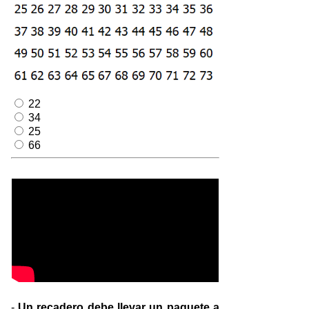
22
34
25
66
-
Un recadero debe llevar un paquete a