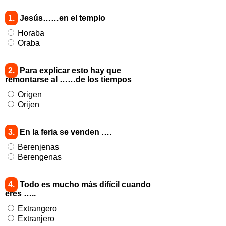
1.
Jesús……en el templo
Horaba
Oraba
2.
Para explicar esto hay que
remontarse al ……de los tiempos
Origen
Orijen
3.
En la feria se venden ….
Berenjenas
Berengenas
4.
Todo es mucho más difícil cuando
eres …..
Extrangero
Extranjero