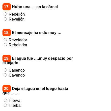
17.
Hubo una ….en la cárcel
Rebelión
Revelión
18.
El mensaje ha sido muy …
Revelador
Rebelador
19.
El agua fue ….muy despacio por
el tejado
Callendo
Cayendo
20.
Deja el agua en el fuego hasta
que ……
Hierva
Hierba