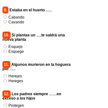
9.
Estaba en el huerto …..
Cabando
Cavando
10.
Si plantas un ….te saldrá una
nueva planta
Esqueje
Esquege
11.
Algunos murieron en la hoguera
por …..
Herejes
Hereges
12.
Los padres siempre ……en
exceso a los hijos
Protegen