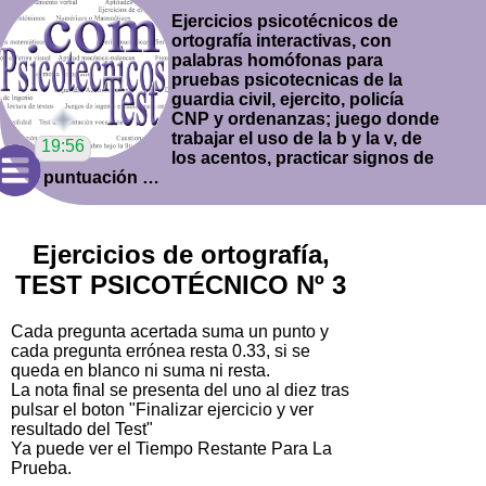
Ejercicios psicotécnicos de
ortografía interactivas, con
palabras homófonas para
pruebas psicotecnicas de la
guardia civil, ejercito, policía
CNP y ordenanzas; juego donde
trabajar el uso de la b y la v, de
los acentos, practicar signos de
puntuación …
Ejercicios de ortografía,
TEST PSICOTÉCNICO Nº 3
Cada pregunta acertada suma un punto y
cada pregunta errónea resta 0.33, si se
queda en blanco ni suma ni resta.
La nota final se presenta del uno al diez tras
pulsar el boton "Finalizar ejercicio y ver
resultado del Test"
Ya puede ver el Tiempo Restante Para La
Prueba.