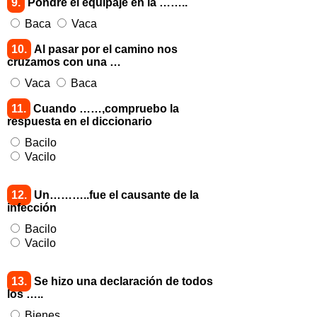
9.
Pondré el equipaje en la ……..
Baca
Vaca
10.
Al pasar por el camino nos
cruzamos con una …
Vaca
Baca
11.
Cuando ……,compruebo la
respuesta en el diccionario
Bacilo
Vacilo
12.
Un………..fue el causante de la
infección
Bacilo
Vacilo
13.
Se hizo una declaración de todos
los …..
Bienes