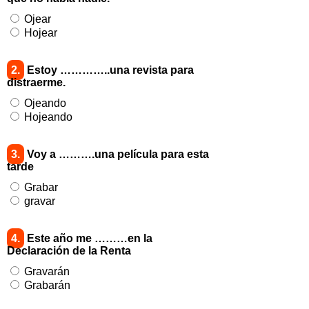
Ojear
Hojear
2.
Estoy …………..una revista para
distraerme.
Ojeando
Hojeando
3.
Voy a ……….una película para esta
tarde
Grabar
gravar
4.
Este año me ………en la
Declaración de la Renta
Gravarán
Grabarán