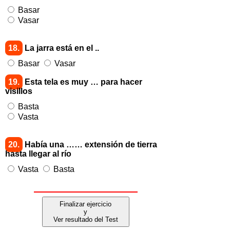
Basar
Vasar
18.
La jarra está en el ..
Basar
Vasar
19.
Esta tela es muy … para hacer
visillos
Basta
Vasta
20.
Había una …… extensión de tierra
hasta llegar al río
Vasta
Basta
Finalizar ejercicio
y
Ver resultado del Test