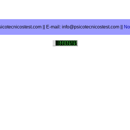
sicotecnicostest.com ||
E-mail: info@psicotecnicostest.com ||
No