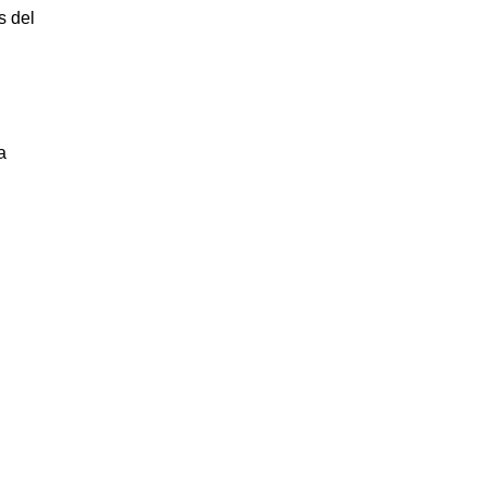
s del
a