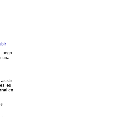
ubir
l juego
on una
asistir
es, es
onal en
os