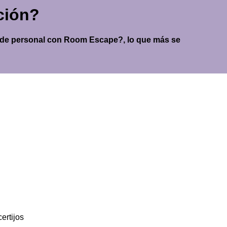
ción?
 de personal con Room Escape?, lo que más se
ertijos