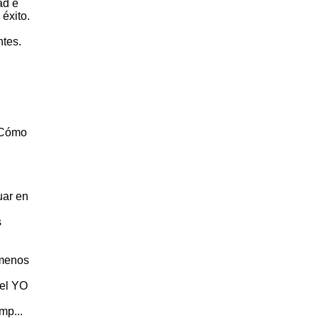
ad e
 éxito.
ntes.
, Cómo
uar en
s
 menos
del YO
mp...