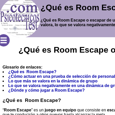
¿Qué es Room Esca
¿Qué es Room Escape o escapar de un
valora, lo que se valora negativamen
¿Qué es Room Escape o 
Glosario de enlaces:
¿Qué es Room Escape?
¿Cómo actuar en una prueba de selección de person
Lo que más se valora en la dinámica de grupo
Lo que se valora negativamente en una dinámica de g
¿Dónde y cómo jugar a Room Escape?
¿Qué es Room Escape?
“
Room Escape
” es un
juego en equipo
que consiste en
esc
que te conducirán a otros nuevos hasta alcanzar la meta.