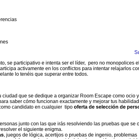
erencias
ones
S
o, se participativo e intenta ser el líder, pero no monopolices e
rticipa activamente en los conflictos para intentar relajarlos c
delante lo tenéis que superar entre todos.
u ciudad que se dedique a organizar Room Escape como ocio y 
á para saber cómo funcionan exactamente y mejorar tus habilidad
r como candidato en cualquier tipo
oferta de selección de pers
ersonas junto con las que irás resolviendo las pruebas que se 
resolver el siguiente enigma.
as
, juegos de lógica, acertijos o pruebas de ingenio, problemas