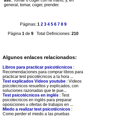
asir:
Tomar o coger con la mano, y, en
general, tomar, coger, prender.
Páginas:
1
2
3
4
5
6
7
8
9
Página
1
de
9
Total Definiciones:
210
Algunos enlaces relacionados:
Libros para practicar psicotécnicos
:
Recomendaciones para comprar libros para
practicar test psicotécnicos a la hora ...
Test explicados Videos youtube
: Videos
psicotecnicos resueltos y explicados, con
soluciones razonadas que te pue...
Test psicotécnicos en inglés
: Test
psicotecnicos en inglés para preparar
oposiciones u ofertas de trabajos en ...
Miedo a realizar test psicotécnicos
:
Como perder el miedo a las pruebas