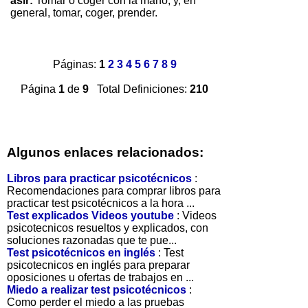
asir:
Tomar o coger con la mano, y, en
general, tomar, coger, prender.
Páginas:
1
2
3
4
5
6
7
8
9
Página
1
de
9
Total Definiciones:
210
Algunos enlaces relacionados:
Libros para practicar psicotécnicos
:
Recomendaciones para comprar libros para
practicar test psicotécnicos a la hora ...
Test explicados Videos youtube
: Videos
psicotecnicos resueltos y explicados, con
soluciones razonadas que te pue...
Test psicotécnicos en inglés
: Test
psicotecnicos en inglés para preparar
oposiciones u ofertas de trabajos en ...
Miedo a realizar test psicotécnicos
:
Como perder el miedo a las pruebas