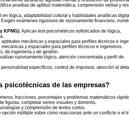
tiliza pruebas de aptitud matemática, comprensión verbal y res
 en lógica, adaptabilidad cultural y habilidades analíticas digita
Exigen exámenes rigurosos de razonamiento financiero, numér
Y y KPMG):
Aplican test psicométricos sofisticados de lógica,
a.
aptitudes mecánicas y espaciales para perfiles técnicos e inge
mecánicas y espaciales para perfiles técnicos e ingenieros.
, de ingeniería y de gestión.
alúan razonamiento lógico, atención concentrada y perfil de
 personalidad específicos, control de impulsos, atención al deta
s psicotécnicas de las empresas?
meros, fracciones, porcentajes y problemas matemáticos rápido
de figuras, completar series visuales y dominós.
nalogías y comprensión de textos cortos.
pción múltiple sobre cómo reaccionas ante un conflicto o el t