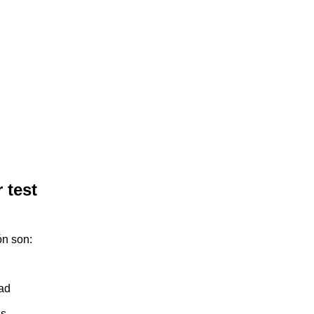
 test
ón son:
ad
s.