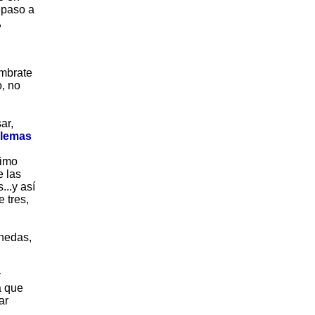
epaso a
,
úmbrate
o, no
ar,
blemas
timo
e las
...y así
 tres,
nedas,
y
a que
ar