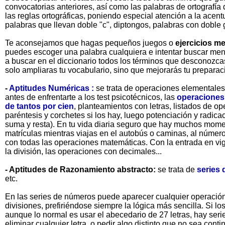
convocatorias anteriores, así como las palabras de ortografía
las reglas ortográficas, poniendo especial atención a la ace
palabras que llevan doble "c", diptongos, palabras con doble gr
Te aconsejamos que hagas pequeños juegos o
ejercicios m
puedes escoger una palabra cualquiera e intentar buscar men
a buscar en el diccionario todos los términos que desconozca
solo ampliaras tu vocabulario, sino que mejorarás tu preparac
-
Aptitudes Numéricas :
se trata de operaciones elementales
antes de enfrentarte a los test psicotécnicos, las
operaciones 
de tantos por cien
, planteamientos con letras, listados de o
paréntesis y corchetes si los hay, luego potenciación y radica
suma y resta). En tu vida diaria seguro que hay muchos mome
matrículas mientras viajas en el autobús o caminas, al número 
con todas las operaciones matemáticas. Con la entrada en vig
la división, las operaciones con decimales...
- Aptitudes de Razonamiento abstracto:
se trata de
series 
etc.
En las series de números puede aparecer cualquier operación,
divisiones, prefiriéndose siempre la lógica más sencilla. Si los
aunque lo normal es usar el abecedario de 27 letras, hay ser
eliminar cualquier letra, o pedir algo distinto que no sea conti