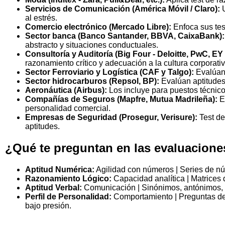
Servicios de Comunicación (América Móvil / Claro):
U
al estrés.
Comercio electrónico (Mercado Libre):
Enfoca sus test
Sector banca (Banco Santander, BBVA, CaixaBank):
abstracto y situaciones conductuales.
Consultoría y Auditoría (Big Four - Deloitte, PwC, E
razonamiento crítico y adecuación a la cultura corporativ
Sector Ferroviario y Logística (CAF y Talgo):
Evalúan 
Sector hidrocarburos (Repsol, BP):
Evalúan aptitudes 
Aeronáutica (Airbus):
Los incluye para puestos técnicos
Compañías de Seguros (Mapfre, Mutua Madrileña):
Ev
personalidad comercial.
Empresas de Seguridad (Prosegur, Verisure):
Test de
aptitudes.
¿Qué te preguntan en las evaluacione
Aptitud Numérica:
Agilidad con números | Series de nú
Razonamiento Lógico:
Capacidad analítica | Matrices 
Aptitud Verbal:
Comunicación | Sinónimos, antónimos, a
Perfil de Personalidad:
Comportamiento | Preguntas de o
bajo presión.