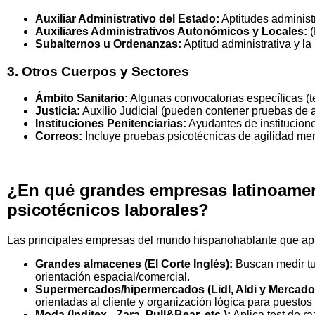
Auxiliar Administrativo del Estado:
Aptitudes administ
Auxiliares Administrativos Autonómicos y Locales:
(
Subalternos u Ordenanzas:
Aptitud administrativa y la 
3. Otros Cuerpos y Sectores
Ámbito Sanitario:
Algunas convocatorias específicas (te
Justicia:
Auxilio Judicial (pueden contener pruebas de ag
Instituciones Penitenciarias:
Ayudantes de institucione
Correos:
Incluye pruebas psicotécnicas de agilidad men
¿En qué grandes empresas latinoamer
psicotécnicos laborales?
Las principales empresas del mundo hispanohablante que apli
Grandes almacenes (El Corte Inglés):
Buscan medir tu
orientación espacial/comercial.
Supermercados/hipermercados (Lidl, Aldi y Mercado
orientadas al cliente y organización lógica para puestos 
Moda (Inditex - Zara, Pull&Bear, etc.):
Aplica test de r