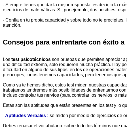
- Siempre tienes que dar la mejor respuesta, es decir, o la má
ejercicios de matemáticas. Si, por ejemplo, dos posibles respu
- Confía en tu propia capacidad y sobre todo no te precipites,
atención.
Consejos para enfrentarte con éxito a 
Los
test psicotécnicos
son pruebas que permiten apreciar ap
una dificultad extrema, solo requieren mucha práctica. Hay p
dificultad en alguno de sus tipos, en los de operaciones matem
preocupes, todos tenemos capacidades, pero tenemos que apre
Como ya te hemos dicho, estos test miden nuestras capacidad
trabajamos tendremos más posibilidades de enfrentarnos con éx
incluso controlar tus nervios (para controlar los nervios lo 
Estas son las aptitudes que están presentes en los test y lo q
-
Aptitudes Verbales :
se miden por medio de ejercicios de or
Debes repasar el vocabulario, sobre todo los términos que gu