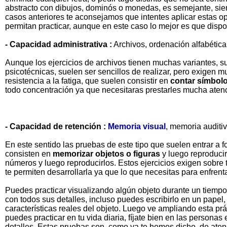
abstracto con dibujos, dominós o monedas, es semejante, siemp
casos anteriores te aconsejamos que intentes aplicar estas op
permitan practicar, aunque en este caso lo mejor es que dispo
- Capacidad administrativa :
Archivos, ordenación alfabética
Aunque los ejercicios de archivos tienen muchas variantes, s
psicotécnicas, suelen ser sencillos de realizar, pero exigen m
resistencia a la fatiga, que suelen consistir en
contar símbolo
todo concentración ya que necesitaras prestarles mucha aten
- Capacidad de retención :
Memoria visual
, memoria auditiv
En este sentido las pruebas de este tipo que suelen entrar a f
consisten en
memorizar objetos o figuras
y luego reproducir
números y luego reproducirlos. Estos ejercicios exigen sobr
te permiten desarrollarla ya que lo que necesitas para enfrent
Puedes practicar visualizando algún objeto durante un tiempo 
con todos sus detalles, incluso puedes escribirlo en un papel
características reales del objeto. Luego ve ampliando esta prá
puedes practicar en tu vida diaria, fíjate bien en las persona
detalles. Estas pruebas son, como ya te hemos dicho, de ate