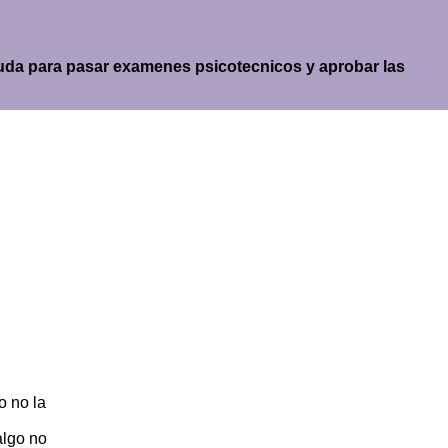
 ayuda para pasar examenes psicotecnicos y aprobar las
o no la
algo no