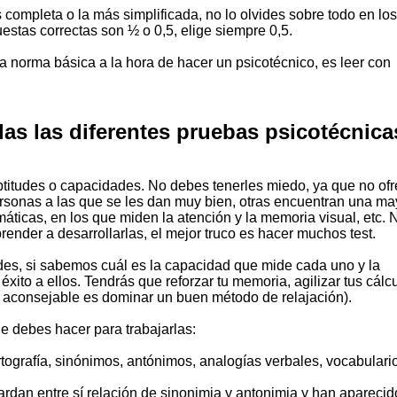
s completa o la más simplificada, no lo olvides sobre todo en los
estas correctas son ½ o 0,5, elige siempre 0,5.
 la norma básica a la hora de hacer un psicotécnico, es leer con
las las diferentes pruebas psicotécnica
titudes o capacidades. No debes tenerles miedo, ya que no of
ersonas a las que se les dan muy bien, otras encuentran una ma
áticas, en los que miden la atención y la memoria visual, etc. 
nder a desarrollarlas, el mejor truco es hacer muchos test.
es, si sabemos cuál es la capacidad que mide cada uno y la
ito a ellos. Tendrás que reforzar tu memoria, agilizar tus cálcu
más aconsejable es dominar un buen método de relajación).
ue debes hacer para trabajarlas:
tografía, sinónimos, antónimos, analogías verbales, vocabulario
ardan entre sí relación de sinonimia y antonimia y han aparecid