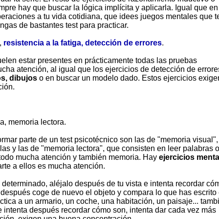
re hay que buscar la lógica implícita y aplicarla. Igual que en
eraciones a tu vida cotidiana, que idees juegos mentales que t
ngas de bastantes test para practicar.
,
resistencia a la fatiga, detección de errores
.
uelen estar presentes en prácticamente todas las pruebas
ucha atención, al igual que los ejercicios de detección de errore
s, dibujos
o en buscar un modelo dado. Estos ejercicios exige
ción.
a, memoria lectora.
ormar parte de un test psicotécnico son las de "memoria visual"
las y las de "memoria lectora", que consisten en leer palabras 
e todo mucha atención y también memoria. Hay
ejercicios menta
arte a ellos es mucha atención.
determinado, aléjalo después de tu vista e intenta recordar có
, después coge de nuevo el objeto y compara lo que has escrito 
ctica a un armario, un coche, una habitación, un paisaje... tamb
s e intenta después recordar cómo son, intenta dar cada vez más
nción, exigen una buena concentración.