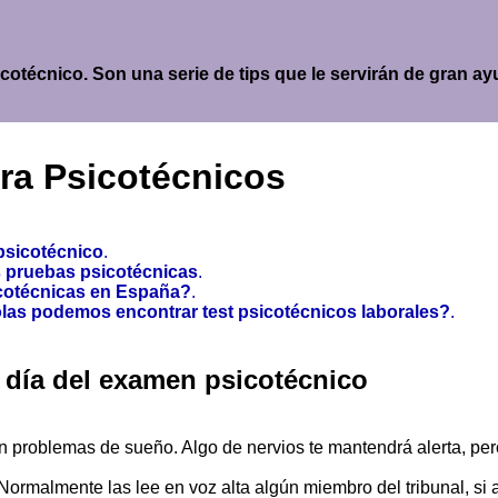
psicotécnico. Son una serie de tips que le servirán de gran
ra Psicotécnicos
 psicotécnico
.
es pruebas psicotécnicas
.
cotécnicas en España?
.
as podemos encontrar test psicotécnicos laborales?
.
l día del examen psicotécnico
n problemas de sueño. Algo de nervios te mantendrá alerta, per
Normalmente las lee en voz alta algún miembro del tribunal, si 