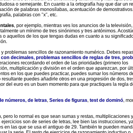
 dudosa o semejante. En cuanto a la ortografía hay que dar un r
ntuación de palabras monosílabas, acentuación de demostrativos
afía, palabras con "x", etc.
entales
, por ejemplo, mientras ves los anuncios de la televisión,
talmente un mínimo de tres sinónimos y tres antónimos. Acost
s o aquellos de los que tengas dudas en cuanto a su significad
ión.
 y problemas sencillos de razonamiento numérico. Debes repas
con decimales, problemas sencillos de reglas de tres, pro
peraciones recordando el orden de las prioridades (primero los
ción, multiplicación y división en el orden que aparezcan, por úl
ntos en los que puedes practicar, puedes sumar los números d
resultante puedes añadirle otros en una progresión de dos, tres
or del euro es un buen momento para que practiques la regla de
de números, de letras
,
Series de figuras
,
test de dominó
, mo
 pero lo normal es que sean sumas y restas, multiplicaciones 
 ejercicios son de series de letras, lee bien las instrucciones, y
ies en las que se usa el antiguo de 29. También te pueden mand
nuar la serie. El resto de ejercicios de razonamiento inductivo o