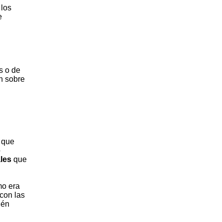
 los
e
s o de
n sobre
, que
o
les
que
mo era
con las
ién