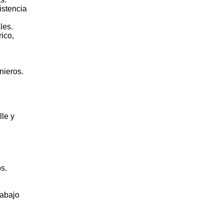
istencia
les.
ico,
nieros.
lle y
s.
rabajo