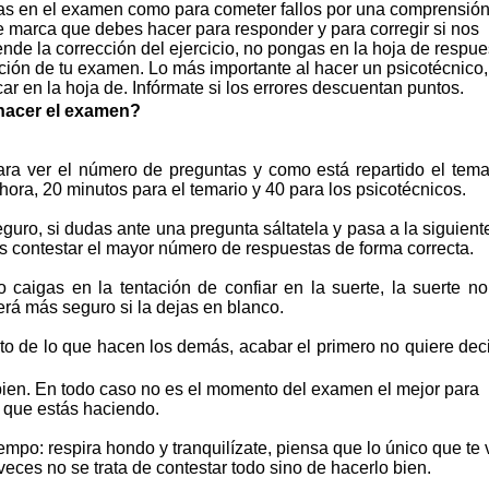
gas en el examen como para cometer fallos por una comprensió
de marca que debes hacer para responder y para corregir si nos
e la corrección del ejercicio, no pongas en la hoja de respue
ción de tu examen. Lo más importante al hacer un psicotécnico,
ar en la hoja de. Infórmate si los errores descuentan puntos.
acer el examen?
a ver el número de preguntas y como está repartido el temar
hora, 20 minutos para el temario y 40 para los psicotécnicos.
uro, si dudas ante una pregunta sáltatela y pasa a la siguient
s contestar el mayor número de respuestas de forma correcta.
 caigas en la tentación de confiar en la suerte, la suerte no 
rá más seguro si la dejas en blanco.
to de lo que hacen los demás, acabar el primero no quiere deci
ir bien. En todo caso no es el momento del examen el mejor para
o que estás haciendo.
empo: respira hondo y tranquilízate, piensa que lo único que te 
eces no se trata de contestar todo sino de hacerlo bien.