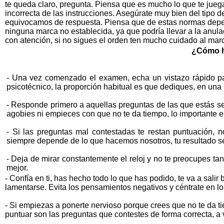
te queda claro, pregunta. Piensa que es mucho lo que te jue
incorrecta de las instrucciones. Asegúrate muy bien del tipo 
equivocamos de respuesta. Piensa que de estas normas depend
ninguna marca no establecida, ya que podría llevar a la anula
con atención, si no sigues el orden ten mucho cuidado al marc
¿Cómo h
- Una vez comenzado el examen, echa un vistazo rápido par
psicotécnico, la proporción habitual es que dediques, en una 
- Responde primero a aquellas preguntas de las que estás seg
agobies ni empieces con que no te da tiempo, lo importante e
- Si las preguntas mal contestadas te restan puntuación, no
siempre depende de lo que hacemos nosotros, tu resultado se
- Deja de mirar constantemente el reloj y no te preocupes tan
mejor.
- Confía en ti, has hecho todo lo que has podido, te va a sal
lamentarse. Evita los pensamientos negativos y céntrate en l
- Si empiezas a ponerte nervioso porque crees que no te da ti
puntuar son las preguntas que contestes de forma correcta, a v