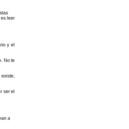
n
stas
 es leer
io y el
e. No te
existe,
r ser el
van a