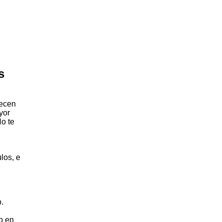
s
recen
yor
No te
los, e
.
o en