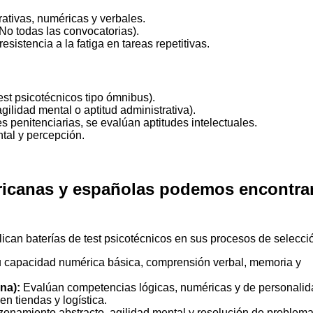
rativas, numéricas y verbales.
No todas las convocatorias).
resistencia a la fatiga en tareas repetitivas.
st psicotécnicos tipo ómnibus).
ilidad mental o aptitud administrativa).
s penitenciarias, se evalúan aptitudes intelectuales.
tal y percepción.
icanas y españolas podemos encontrar
can baterías de test psicotécnicos en sus procesos de selecci
 capacidad numérica básica, comprensión verbal, memoria y
na):
Evalúan competencias lógicas, numéricas y de personalid
en tiendas y logística.
azonamiento abstracto, agilidad mental y resolución de problema