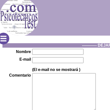
------------ DE
Nombre
E-mail
(El e-mail no se mostrará
)
Comentario