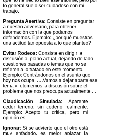
que no he hecho bien este informe, pero por
lo general suelo ser cuidadoso con mi
trabajo.
Pregunta Asertiva:
Consiste en preguntar
a nuestro adversario, para obtener
información con la que podamos
defendernos. Ejemplo: ¿por qué muestras
una actitud tan opuesta a lo que planteo?
Evitar Rodeos:
Consiste en dirigir la
discusión al plano actual, dejando de lado
cuestiones pasadas o temas que no se
refieren a lo tratado en este momento.
Ejemplo: Centrándonos en el asunto que
hoy nos ocupa, ….Vamos a dejar aparte ese
tema y retomemos la discusión sobre el
problema que nos preocupa actualmente,…
Claudicación Simulada:
Aparente
ceder terreno, sin cederlo realmente.
Ejemplo: Acepto tu crítica, pero mi
opinión es,….
Ignorar:
Si se advierte que el otro está
muy enfadado, es mejor aplazar la