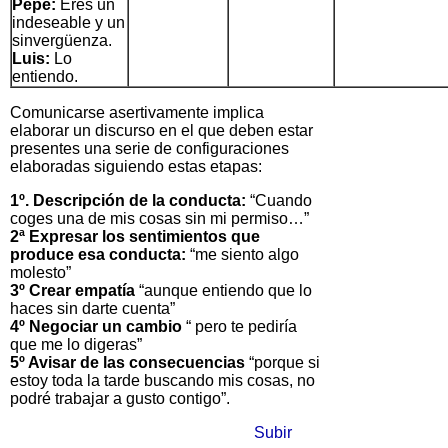
Pepe:
Eres un
indeseable y un
sinvergüenza.
Luis:
Lo
entiendo.
Comunicarse asertivamente implica
elaborar un discurso en el que deben estar
presentes una serie de configuraciones
elaboradas siguiendo estas etapas:
1º. Descripción de la conducta:
“Cuando
coges una de mis cosas sin mi permiso…”
2ª Expresar los sentimientos que
produce esa conducta:
“me siento algo
molesto”
3º Crear empatía
“aunque entiendo que lo
haces sin darte cuenta”
4º Negociar un cambio
“ pero te pediría
que me lo digeras”
5º Avisar de las consecuencias
“porque si
estoy toda la tarde buscando mis cosas, no
podré trabajar a gusto contigo”.
Subir