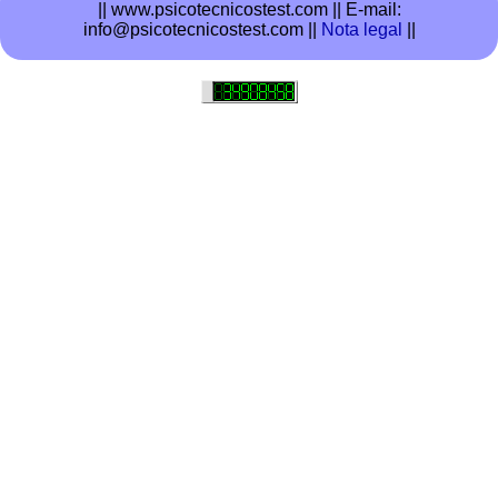
|| www.psicotecnicostest.com ||
E-mail:
info@psicotecnicostest.com ||
Nota legal
||