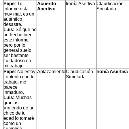
Pepe:
Tu
Acuerdo
Ironía Asertiva
Claudicación
informe está
Asertivo
Simulada
muy mal, es un
auténtico
desastre.
Luis:
Sé que no
he hecho bien
este informe,
pero por lo
general suelo
ser bastante
cuidadoso en
mi trabajo.
Pepe:
No estoy
Aplazamiento
Claudicación
Ironía Asertiva
contento con tu
Simulada
trabajo, me
parece
inmaduro.
Luis:
Muchas
gracias.
Viniendo de un
chico de tu
edad lo tomaré
como un
cumplido.