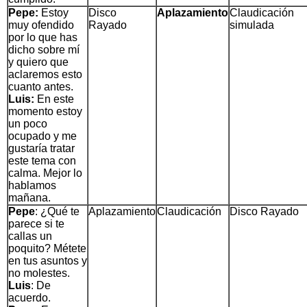
Pepe:
Estoy
Disco
Aplazamiento
Claudicación
muy ofendido
Rayado
simulada
por lo que has
dicho sobre mí
y quiero que
aclaremos esto
cuanto antes.
Luis:
En este
momento estoy
un poco
ocupado y me
gustaría tratar
este tema con
calma. Mejor lo
hablamos
mañana.
Pepe
: ¿Qué te
Aplazamiento
Claudicación
Disco Rayado
parece si te
callas un
poquito? Métete
en tus asuntos y
no molestes.
Luis
: De
acuerdo.