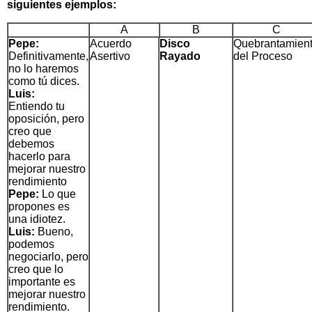
siguientes ejemplos:
A
B
C
Pepe:
Acuerdo
Disco
Quebrantamien
Definitivamente,
Asertivo
Rayado
del Proceso
no lo haremos
como tú dices.
Luis:
Entiendo tu
oposición, pero
creo que
debemos
hacerlo para
mejorar nuestro
rendimiento
Pepe:
Lo que
propones es
una idiotez.
Luis:
Bueno,
podemos
negociarlo, pero
creo que lo
importante es
mejorar nuestro
rendimiento.