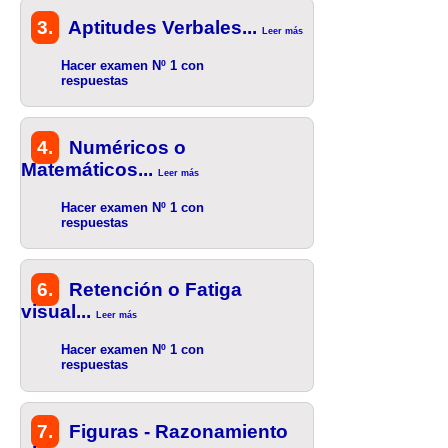
3.
Aptitudes Verbales...
Leer más
Hacer examen Nº 1 con
respuestas
4.
Numéricos o
Matemáticos...
Leer más
Hacer examen Nº 1 con
respuestas
6.
Retención o Fatiga
visual...
Leer más
Hacer examen Nº 1 con
respuestas
7.
Figuras - Razonamiento