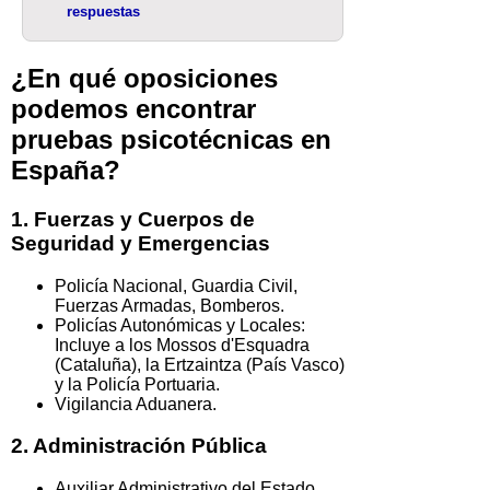
respuestas
¿En qué oposiciones
podemos encontrar
pruebas psicotécnicas en
España?
1. Fuerzas y Cuerpos de
Seguridad y Emergencias
Policía Nacional, Guardia Civil,
Fuerzas Armadas, Bomberos.
Policías Autonómicas y Locales:
Incluye a los Mossos d'Esquadra
(Cataluña), la Ertzaintza (País Vasco)
y la Policía Portuaria.
Vigilancia Aduanera.
2. Administración Pública
Auxiliar Administrativo del Estado.