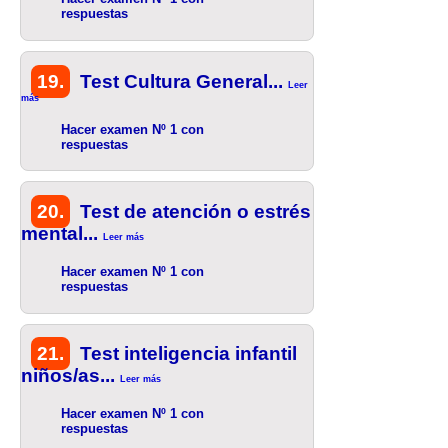
respuestas
19.
Test Cultura General...
Leer
más
Hacer examen Nº 1 con
respuestas
20.
Test de atención o estrés
mental...
Leer más
Hacer examen Nº 1 con
respuestas
21.
Test inteligencia infantil
niños/as...
Leer más
Hacer examen Nº 1 con
respuestas