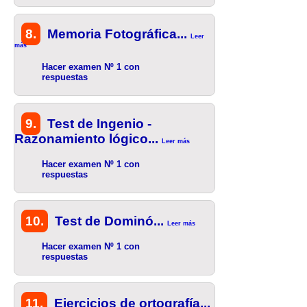
8.
Memoria Fotográfica...
Leer
más
Hacer examen Nº 1 con
respuestas
9.
Test de Ingenio -
Razonamiento lógico...
Leer más
Hacer examen Nº 1 con
respuestas
10.
Test de Dominó...
Leer más
Hacer examen Nº 1 con
respuestas
11.
Ejercicios de ortografía...